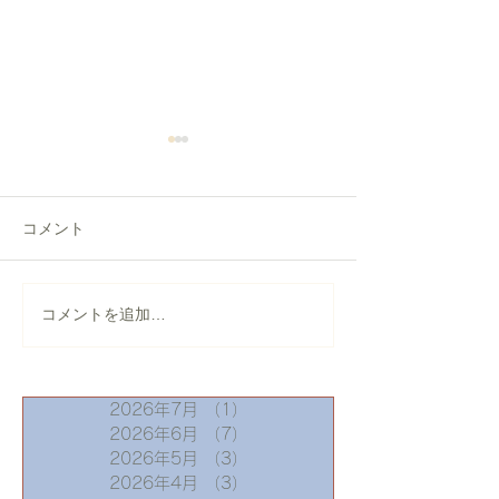
コメント
【盛岡市】横葺き屋根の
【仙台市】天窓
コメントを追加…
葺き替え工事｜錆びたト
修理｜板金カバ
タン屋根を「月星セリオ
スSGL」へ
2026年7月
（1）
1件の記事
2026年6月
（7）
7件の記事
2026年5月
（3）
3件の記事
2026年4月
（3）
3件の記事