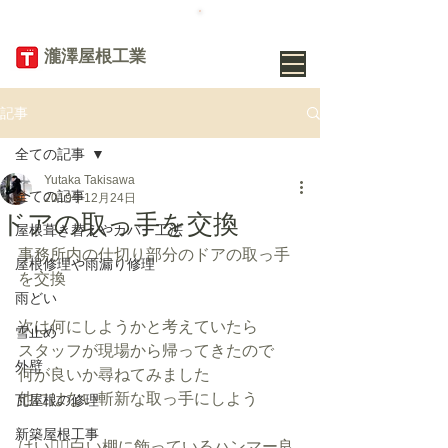
TEL
019-656-
8345
​瀧澤屋根工業
記事
全ての記事
Yutaka Takisawa
全ての記事
2019年12月24日
ドアの取っ手を交換
屋根葺き替えやカバー工法
事務所内の仕切り部分のドアの取っ手
屋根修理や雨漏り修理
を交換
雨どい
次は何にしようかと考えていたら
雪止め
スタッフが現場から帰ってきたので
外壁
何が良いか尋ねてみました
他にはない斬新な取っ手にしよう
瓦屋根の修理
新築屋根工事
はい🙋‍♀️白い棚に飾っているハンマー良