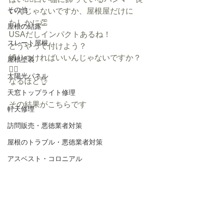
その他
いんじゃないですか、屋根屋だけに
たしかに👏
屋根の結露
USAだしインパクトあるね！
スレート屋根
どうやって付けよう？
縛りつければいいんじゃないですか？
屋根塗装
👷‍♂️
太陽光パネル
なるほど👌
天窓トップライト修理
その結果がこちらです
軒天修理
訪問販売・悪徳業者対策
屋根のトラブル・悪徳業者対策
アスベスト・コロニアル