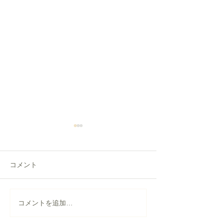
コメント
【仙台市】天窓の雨漏り
盛岡市｜天窓か
コメントを追加…
修理｜板金カバー工法
り＋屋根葺き