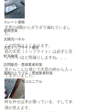
その他
屋根の結露
スレート屋根
天窓の4隅からダラダラ漏れていまし
屋根塗装
た。
太陽光パネル
この症状はよくあります。
天窓トップライト修理
昔の天窓（トップライト）は必ずと言
軒天修理
っていいほど雨漏りしますね。。。
訪問販売・悪徳業者対策
見たらこんな感じで天窓の枠から入っ
屋根のトラブル・悪徳業者対策
てまさいました。
アスベスト・コロニアル
枠を外せば木が腐っている、そして水
滴が見えます。