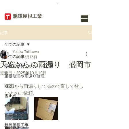
TEL
019-656-
8345
​瀧澤屋根工業
記事
全ての記事
Yutaka Takisawa
全ての記事
2020年3月15日
天窓からの雨漏り 盛岡市
屋根葺き替えやカバー工法
更新日：
2025年10月19日
屋根修理や雨漏り修理
雨どい
天窓から雨漏りしてるので直して欲し
いとのご依頼。
雪止め
外壁
瓦屋根の修理
新築屋根工事