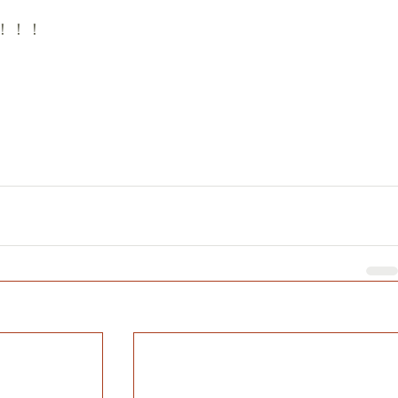
！！！
。