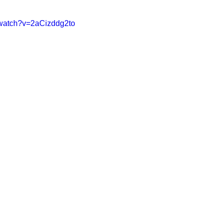
/watch?v=2aCizddg2to