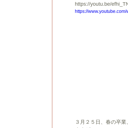
https://youtu.be/efhi_
https://www.youtube.com
３月２５日、春の卒業