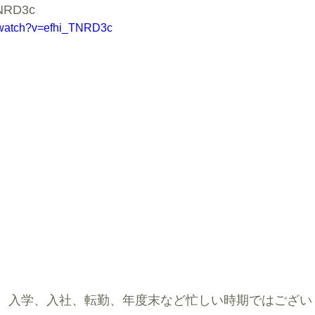
TNRD3c
/watch?v=efhi_TNRD3c
、入学、入社、転勤、年度末など忙しい時期ではござい