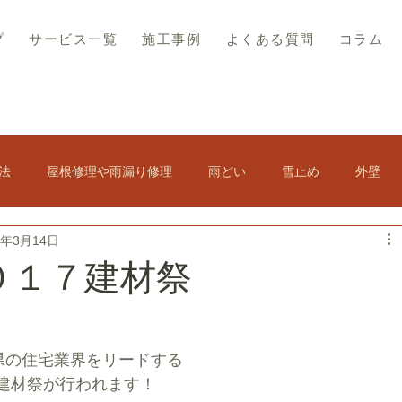
プ
サービス一覧
施工事例
よくある質問
コラム
法
屋根修理や雨漏り修理
雨どい
雪止め
外壁
7年3月14日
その他
屋根の結露
スレート屋根
屋根塗装
０１７建材祭
ト修理
軒天修理
訪問販売・悪徳業者対策
手県の住宅業界をリードする
建材祭が行われます！
アスベスト・コロニアル