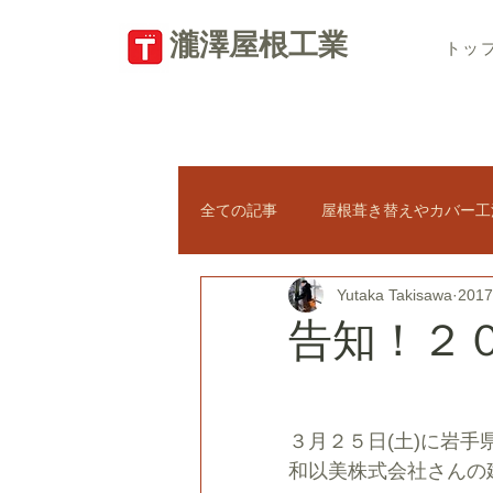
​瀧澤屋根工業
トッ
全ての記事
屋根葺き替えやカバー工
Yutaka Takisawa
201
瓦屋根の修理
新築屋根工事
告知！２
太陽光パネル
天窓トップライ
３月２５日(土)に岩
和以美株式会社さんの
屋根のトラブル・悪徳業者対策