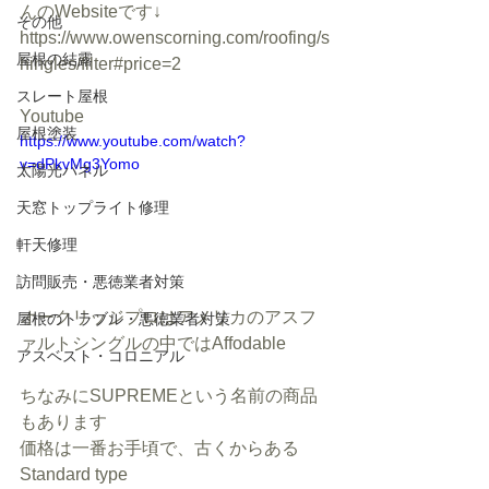
んのWebsiteです↓
その他
https://www.owenscorning.com/roofing/s
屋根の結露
hingles/filter#price=2
スレート屋根
Youtube
屋根塗装
https://www.youtube.com/watch?
v=dPkvMg3Yomo
太陽光パネル
天窓トップライト修理
軒天修理
訪問販売・悪徳業者対策
オークリッジプロはアメリカのアスフ
屋根のトラブル・悪徳業者対策
ァルトシングルの中ではAffodable
アスベスト・コロニアル
ちなみにSUPREMEという名前の商品
もあります
価格は一番お手頃で、古くからある
Standard type