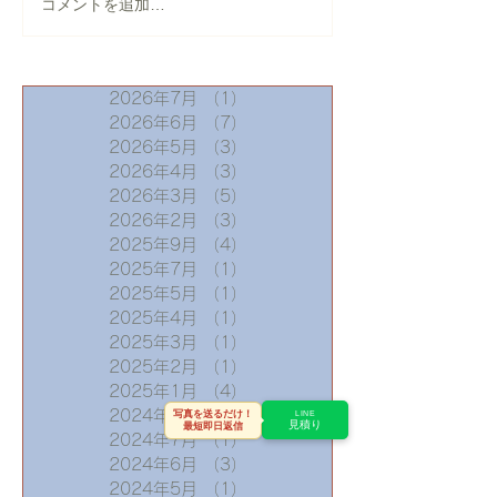
【盛岡市】横葺き屋根の
【仙台市】天窓
コメントを追加…
葺き替え工事｜錆びたト
修理｜板金カバ
タン屋根を「月星セリオ
スSGL」へ
2026年7月
（1）
1件の記事
2026年6月
（7）
7件の記事
2026年5月
（3）
3件の記事
2026年4月
（3）
3件の記事
2026年3月
（5）
5件の記事
2026年2月
（3）
3件の記事
2025年9月
（4）
4件の記事
2025年7月
（1）
1件の記事
2025年5月
（1）
1件の記事
2025年4月
（1）
1件の記事
2025年3月
（1）
1件の記事
2025年2月
（1）
1件の記事
2025年1月
（4）
4件の記事
2024年9月
（2）
2件の記事
写真を送るだけ！
LINE
見積り
最短即日返信
2024年7月
（1）
1件の記事
2024年6月
（3）
3件の記事
2024年5月
（1）
1件の記事