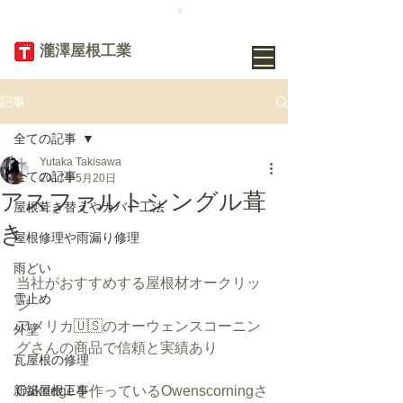
TEL
019-656-
8345
​瀧澤屋根工業
記事
全ての記事
Yutaka Takisawa
全ての記事
2017年5月20日
アスファルトシングル葺
屋根葺き替えやカバー工法
き
屋根修理や雨漏り修理
雨どい
当社がおすすめする屋根材オークリッ
雪止め
ジ
アメリカ🇺🇸のオーウェンスコーニン
外壁
グさんの商品で信頼と実績あり
瓦屋根の修理
新築屋根工事
Oakridgeを作っているOwenscorningさ