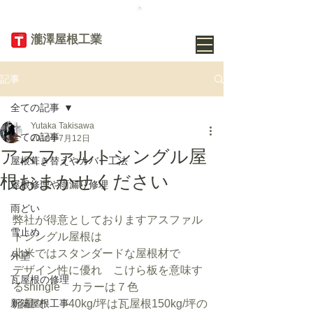
TEL
019-656-
8345
​瀧澤屋根工業
記事
全ての記事
Yutaka Takisawa
全ての記事
2018年7月12日
アスファルトシングル屋
屋根葺き替えやカバー工法
根おまかせください
屋根修理や雨漏り修理
雨どい
弊社が得意としておりますアスファル
雪止め
トシングル屋根は
北米ではスタンダードな屋根材で
外壁
デザイン性に優れ　こけら板を意味す
瓦屋根の修理
るshingle　カラーは７色
新築屋根工事
軽量で　　40kg/坪は瓦屋根150kg/坪の