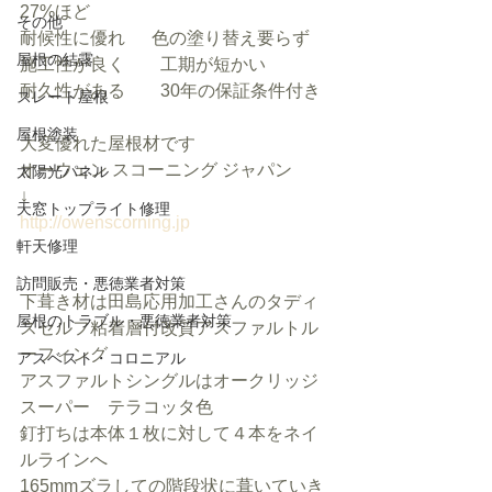
27%ほど
その他
耐候性に優れ  　色の塗り替え要らず
屋根の結露
施工性が良く　　工期が短かい　
耐久性がある　　30年の保証条件付き
スレート屋根
屋根塗装
大変優れた屋根材です
オーウェン スコーニング ジャパン 
太陽光パネル
↓
天窓トップライト修理
http://owenscorning.jp
軒天修理
訪問販売・悪徳業者対策
下葺き材は田島応用加工さんのタディ
屋根のトラブル・悪徳業者対策
スセルフ粘着層付改質アスファルトル
ーフィング
アスベスト・コロニアル
アスファルトシングルはオークリッジ
スーパー　テラコッタ色
釘打ちは本体１枚に対して４本をネイ
ルラインへ
165mmズラしての階段状に葺いていき