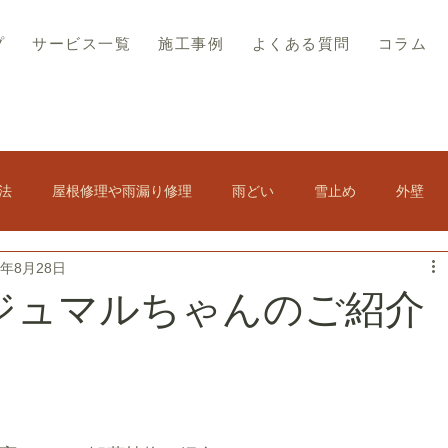
プ
サービス一覧
施工事例
よくある質問
コラム
法
屋根修理や雨漏り修理
雨どい
雪止め
外壁
9年8月28日
その他
屋根の結露
スレート屋根
屋根塗装
ジュマルちゃんのご紹介
ト修理
軒天修理
訪問販売・悪徳業者対策
アスベスト・コロニアル