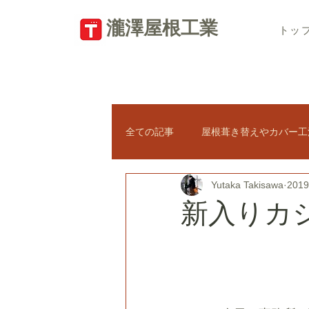
​瀧澤屋根工業
トッ
全ての記事
屋根葺き替えやカバー工
Yutaka Takisawa
201
瓦屋根の修理
新築屋根工事
新入りカ
太陽光パネル
天窓トップライ
屋根のトラブル・悪徳業者対策