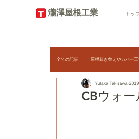
​瀧澤屋根工業
トッ
全ての記事
屋根葺き替えやカバー工
Yutaka Takisawa
201
瓦屋根の修理
新築屋根工事
CBウォー
太陽光パネル
天窓トップライ
屋根のトラブル・悪徳業者対策