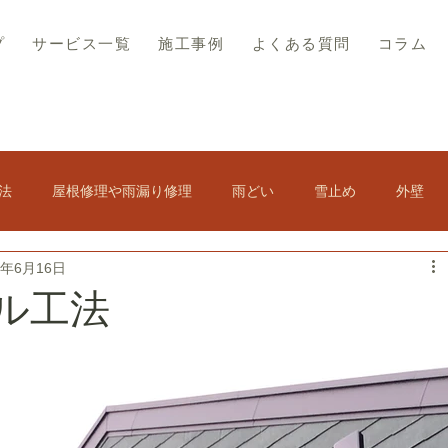
プ
サービス一覧
施工事例
よくある質問
コラム
法
屋根修理や雨漏り修理
雨どい
雪止め
外壁
9年6月16日
その他
屋根の結露
スレート屋根
屋根塗装
ル工法
ト修理
軒天修理
訪問販売・悪徳業者対策
アスベスト・コロニアル