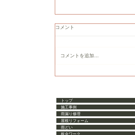
コメント
コメントを追加…
【盛岡市】築40年・廃盤瓦
わらS」の雨漏り修理｜隅棟
トップ
ー工法で解決した施工事例
施工事例
雨漏り修理
屋根リフォーム
雨どい
板金ワーク