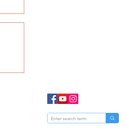
工事｜
ス