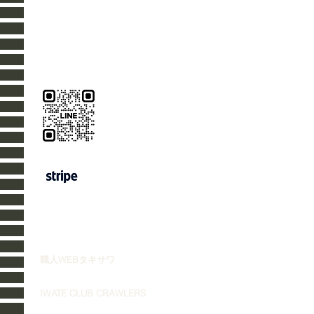
TEL 019-656-8345
works@takisawaroof.com
https://www.takisawaroof.com
職人WEBタキサワ
IWATE CLUB CRAWLERS