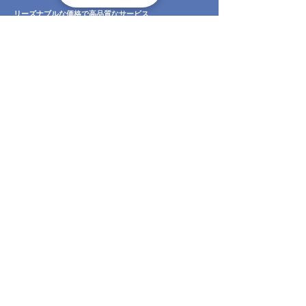
リーズナブルな価格で高品質なサービス
私たちは、高品質なサービスを適正な価格で提供するこ
とにコミットしています。あなたの予算に合わせた最適
なプランを提案し、無駄なコストは削減します。私たち
の目標は、お客様にとって最良の選択肢を提供すること
です。
地域密着型で親しみやすいサービス
一関市の気候や環境を熟知している私たちは、地域に合
わせた最適な修理サービスを提供します。地元のお客様
一人ひとりに寄り添ったサービスを提供し、地域社会に
貢献することを大切にしています。私たちは、ただの修
理業者ではなく、あなたの隣人、あなたのパートナーで
す。
個別のニーズに合わせたカスタマイズサービス
お客様一人ひとりの状況に合わせたカスタマイズされた
サービスを提供します。お家の特性、雨樋の状態、お客
様の予算や要望を詳細にヒアリングし、最適な修理プラ
ンを提案します。私たちは、お客様が納得するまで何度
でも相談に応じます。
透明性のあるコミュニケーションで信頼を築く
私たちは、お客様との間に信頼関係を築くために、透明
性のあるコミュニケーションを大切にしています。作業
内容や使用する材料、費用の内訳まで、すべてを明確に
説明します。ご質問やご懸念があれば、いつでもお気軽
にお尋ねください。