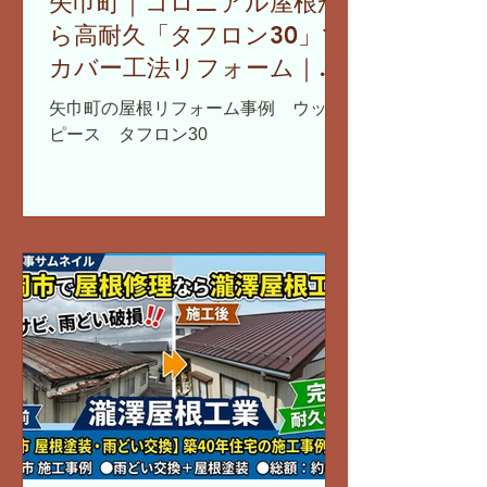
矢巾町｜コロニアル屋根か
ら高耐久「タフロン30」で
カバー工法リフォーム｜雪
止め・雨どいも同時交換
矢巾町の屋根リフォーム事例 ウッド
ピース タフロン30