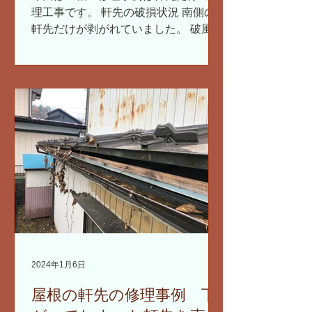
理工事です。 軒先の破損状況 南側の
軒先だけが剥がれていました。 破風板
金と雨樋と鋼板ガードが 破風板（ハフ
イタ）からベリベリと剥がれている状
況でした。 破風板は鼻隠し板（ハナカ
クシイタ）とも表現したりします。...
2024年1月6日
屋根の軒先の修理事例 下