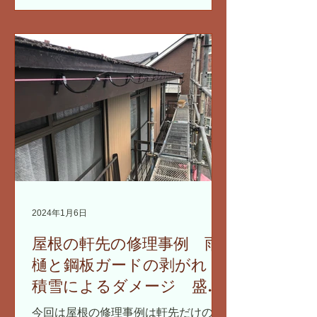
金の取付け 岩手県では破風板は、基本
的にガルバリウム鋼板を取付けます。
現場で採寸してきて、事務所で加工し
ます。...
2024年1月6日
屋根の軒先の修理事例 雨
樋と鋼板ガードの剥がれ
積雪によるダメージ 盛岡
市
今回は屋根の修理事例は軒先だけの修