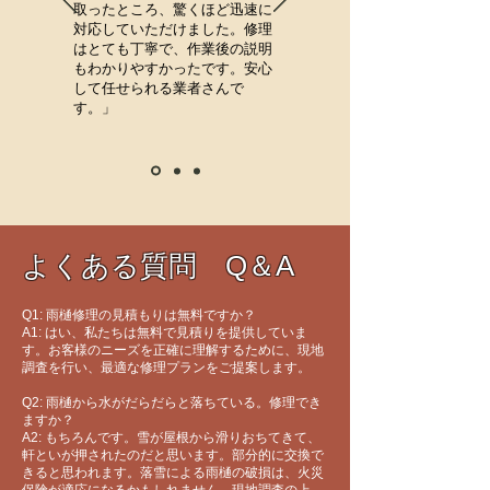
取ったところ、驚くほど迅速に
対応していただけました。修理
はとても丁寧で、作業後の説明
もわかりやすかったです。安心
して任せられる業者さんで
す。」
よくある質問 Q＆A
Q1: 雨樋修理の見積もりは無料ですか？
A1: はい、私たちは無料で見積りを提供していま
す。お客様のニーズを正確に理解するために、現地
調査を行い、最適な修理プランをご提案します。
Q2: 雨樋から水がだらだらと落ちている。修理でき
ますか？
A2: もちろんです。雪が屋根から滑りおちてきて、
軒といが押されたのだと思います。部分的に交換で
きると思われます。落雪による雨樋の破損は、火災