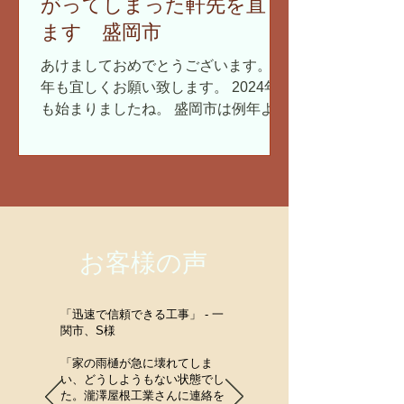
がってしまった軒先を直し
ます 盛岡市
あけましておめでとうございます。 本
年も宜しくお願い致します。 2024年
も始まりましたね。 盛岡市は例年より
雪が少なく、積雪がない状態のお正月
となりました。 こんなに雪が少ないの
は初めてかもしれません。 屋根仕事は
しやすいですが、雪が降らないと春に
水不足になりそうで心配で...
お客様の声
「迅速で信頼できる工事」 - 一
関市、S様
「家の雨樋が急に壊れてしま
い、どうしようもない状態でし
た。瀧澤屋根工業さんに連絡を