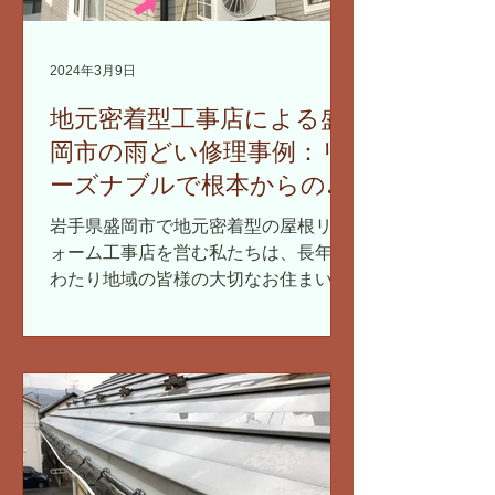
2024年3月9日
地元密着型工事店による盛
岡市の雨どい修理事例：リ
ーズナブルで根本からの解
決策
岩手県盛岡市で地元密着型の屋根リフ
ォーム工事店を営む私たちは、長年に
わたり地域の皆様の大切なお住まいの
メンテナンスをサポートしてきまし
た。特に雨どいの修理は、建物を雨水
から守る重要な役割を担っているた
め、細心の注意を払って作業を行いま
す。...