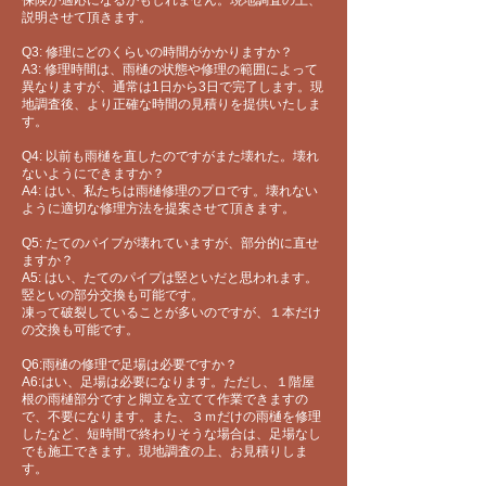
保険が適応になるかもしれません​。現地調査の上、
説明させて頂きます。
Q3: 修理にどのくらいの時間がかかりますか？
A3: 修理時間は、雨樋の状態や修理の範囲によって
異なりますが、通常は1日から3日で完了します。現
地調査後、より正確な時間の見積りを提供いたしま
す。
Q4: 以前も雨樋を直したのですがまた壊れた。壊れ
ないようにできますか？
A4: はい、私たちは雨樋修理のプロです。壊れない
ように適切な修理方法を提案させて頂きます。
Q5: たてのパイプが壊れていますが、部分的に直せ
ますか？
A5: はい、たてのパイプは竪といだと思われます。
竪といの部分交換も可能です。
​凍って破裂していることが多いのですが、１本だけ
の交換も可能です。
Q6:雨樋の修理で足場は必要ですか？
A6:はい、足場は必要になります。ただし、１階屋
根の雨樋部分ですと脚立を立てて作業できますの
で、不要になります。また、３ｍだけの雨樋を修理
したなど、短時間で終わりそうな場合は、足場なし
でも施工できます。現地調査の上、お見積りしま
す。