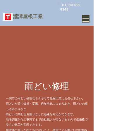
TEL
019-656-
8345
​瀧澤屋根工業
雨どい修理
一関市の雨どい修理ならタキサワ屋根工業にお任せ下さい。
雨どいが雪で破損・変形、経年劣化による穴あき、雨どいの葉
っぱ詰まりなど、
雨どいに関わるお困りごとに迅速な対応ができます。
現場調査から工事完了まで自社職人が行ないますので
低価格で
安心の施工が実現できます。
積雪地で育った私たちだからこそ、積雪による雨どいの破損を