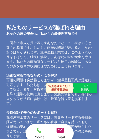
私たちのサービスが選ばれる理由
あなたの家の安全は、私たちの最優先事項です
一関市で家族と共に暮らすあなたにとって、家は安心と
安全の象徴です。しかし、雨樋の問題が起こると、その
安心は脅かされます。瀧澤屋根工業では、このような状
況をすばやく、確実に解決し、あなたの家の安全を守り
ます。私たちの高品質なサービスと長年の経験は、あな
たの家を最高の状態に保つためにここにあります。
迅速な対応であなたの不安を解消
雨樋の問題は突然起こりますが、瀧澤屋根工業は迅速に
対応します。私たちは、あなたの問題を私たちの問題と
写真を送るだけ！
LINE
して捉え、素早く対応することで、あなたの生活を一刻
見積り
最短即日返信
も早く通常の状態に戻します。緊急の場合でも、専門の
スタッフが迅速に駆けつけ、最適な解決策を提案しま
す。
長期保証で安心のサポートを保証
瀧澤屋根工業のサービスには、業界をリードする長期保
証が付いています。私たちの仕事に自信を持っており、
修理後の安心もお約束します。万が一の問題が発生した
場合でも、迅速かつ効果的に対応し、あなたの満足を確
保します。
Phone
Email