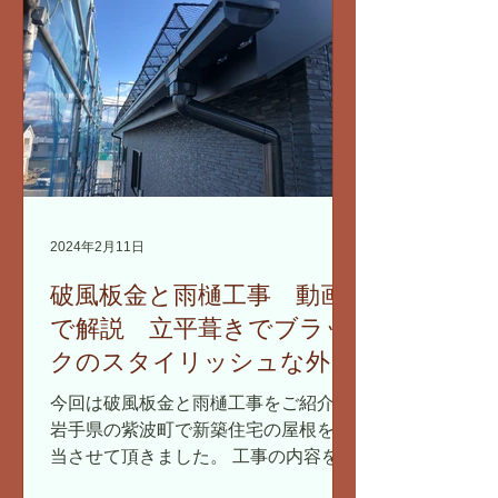
2024年2月11日
破風板金と雨樋工事 動画
で解説 立平葺きでブラッ
クのスタイリッシュな外観
に仕上がります 住宅新築
今回は破風板金と雨樋工事をご紹介。
工事 岩手県
岩手県の紫波町で新築住宅の屋根を担
当させて頂きました。 工事の内容を動
画を使って解説していきます。 破風板