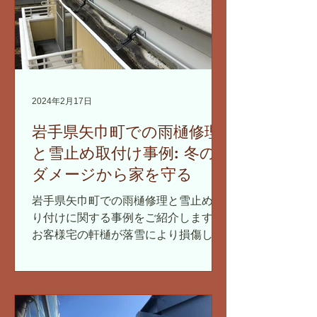
2024年2月17日
岩手県矢巾町での雨樋修理
と雪止め取付け事例: 冬の
ダメージから家を守る
岩手県矢巾町での雨樋修理と雪止め取
り付けに関する事例をご紹介します。
お客様宅の軒樋が落雪により損傷して
いるという報告を受け、迅速に対応に
あたりました。今回の工事では、雪の
重みから雨樋を保護するための効果的
な雪止めシステムを導入しました。