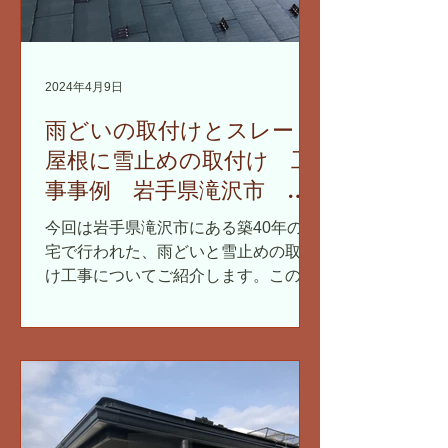
2024年4月9日
雨どいの取付けとスレート
屋根に雪止めの取付け 工
事事例 岩手県滝沢市 急
勾配屋根
今回は岩手県滝沢市にある築40年の住
宅で行われた、雨どいと雪止めの取付
け工事についてご紹介します。この家
は、急勾配のスレート屋根が特徴で、
そこに新しい雨どいと雪止めを設置す
る作業を行いました。