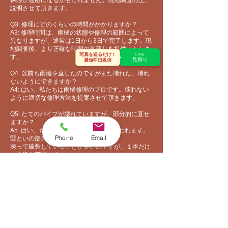
保険が適応になるかもしれません​。現地調査の上、
説明させて頂きます。
Q3: 修理にどのくらいの時間がかかりますか？
A3: 修理時間は、雨樋の状態や修理の範囲によって
異なりますが、通常は1日から3日で完了します。現
地調査後、より正確な時間の見積りを提供いたしま
写真を送るだけ！
LINE
す。
見積り
最短即日返信
Q4: 以前も雨樋を直したのですがまた壊れた。壊れ
ないようにできますか？
A4: はい、私たちは雨樋修理のプロです。壊れない
ように適切な修理方法を提案させて頂きます。
Q5: たてのパイプが壊れていますが、部分的に直せ
ますか？
A5: はい、たてのパイプは竪といだと思われます。
Phone
Email
竪といの部分交換も可能です。
​凍って破裂していることが多いのですが、１本だけ
の交換も可能です。
Q6:雨樋の修理で足場は必要ですか？
A6:はい、足場は必要になります。ただし、１階屋
根の雨樋部分ですと脚立を立てて作業できますの
で、不要になります。また、３ｍだけの雨樋を修理
したなど、短時間で終わりそうな場合は、足場なし
でも施工できます。現地調査の上、お見積りしま
す。