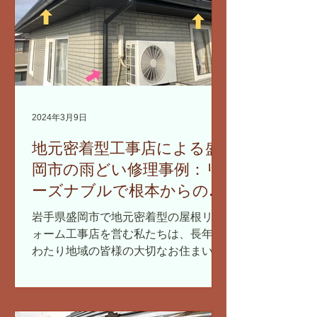
2024年3月9日
地元密着型工事店による盛
岡市の雨どい修理事例：リ
ーズナブルで根本からの解
決策
岩手県盛岡市で地元密着型の屋根リフ
ォーム工事店を営む私たちは、長年に
わたり地域の皆様の大切なお住まいの
メンテナンスをサポートしてきまし
た。特に雨どいの修理は、建物を雨水
から守る重要な役割を担っているた