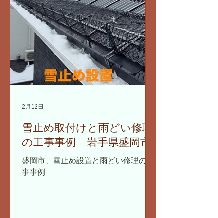
2月12日
雪止め取付けと雨どい修理
の工事事例 岩手県盛岡市
盛岡市、雪止め設置と雨どい修理の工
事事例