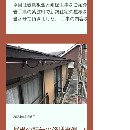
に仕上がります 住宅新築
今回は破風板金と雨樋工事をご紹介。
工事 岩手県
岩手県の紫波町で新築住宅の屋根を担
当させて頂きました。 工事の内容を動
画を使って解説していきます。 破風板
金の取付け 岩手県では破風板は、基本
的にガルバリウム鋼板を取付けます。
現場で採寸してきて、事務所で加工し
ます。...
2024年1月6日
屋根の軒先の修理事例 雨