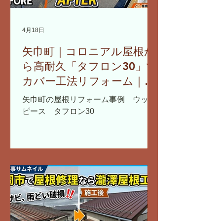
4月18日
矢巾町｜コロニアル屋根か
ら高耐久「タフロン30」で
カバー工法リフォーム｜雪
止め・雨どいも同時交換
矢巾町の屋根リフォーム事例 ウッド
ピース タフロン30