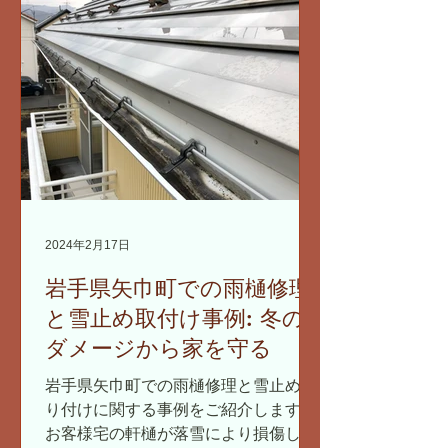
め、細心の注意を払って作業を行いま
す。...
2024年2月17日
岩手県矢巾町での雨樋修理
と雪止め取付け事例: 冬の
ダメージから家を守る
岩手県矢巾町での雨樋修理と雪止め取
り付けに関する事例をご紹介します。
お客様宅の軒樋が落雪により損傷して