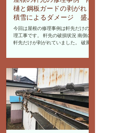
樋と鋼板ガードの剥がれ
積雪によるダメージ 盛岡
市
今回は屋根の修理事例は軒先だけの修
理工事です。 軒先の破損状況 南側の
軒先だけが剥がれていました。 破風板
金と雨樋と鋼板ガードが 破風板（ハフ
イタ）からベリベリと剥がれている状
況でした。 破風板は鼻隠し板（ハナカ
クシイタ）とも表現したりします。...