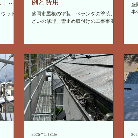
ム｜雪
例と費用
盛
交換
事
 ウッドピ
盛岡市屋根の塗装、ベランダの塗装、雨
どいの修理、雪止め取付けの工事事例
2025年1月31日
20