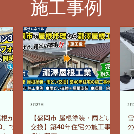
施工事例
3月27日
2月
屋根か
【盛岡市 屋根塗装・雨どい
0」で
交換】築40年住宅の施工事