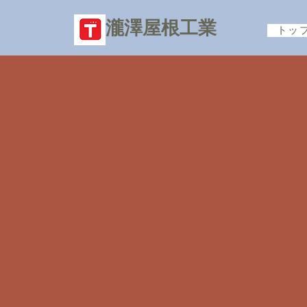
​瀧澤屋根工業
トッ