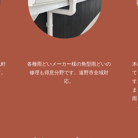
丸軒
各種雨どいメーカー様の角型雨どいの
木
す。
修理も得意分野です。遠野市全域対
て
応。
す
ま
雨