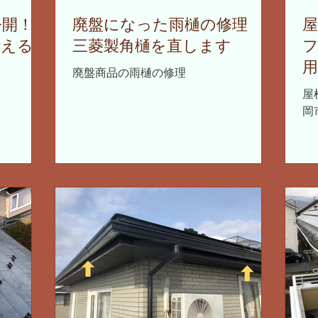
公開！
廃盤になった雨樋の修理
叶える
三菱製角樋を直します
廃盤商品の雨樋の修理
屋
岡