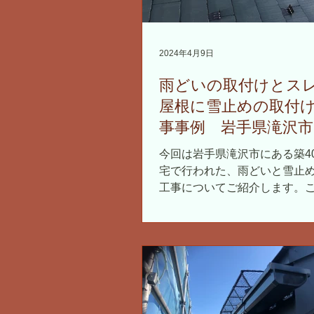
2024年4月9日
雨どいの取付けとス
屋根に雪止めの取付
事事例 岩手県滝沢市
配屋根
今回は岩手県滝沢市にある築4
宅で行われた、雨どいと雪止
工事についてご紹介します。
急勾配のスレート屋根が特徴
新しい雨どいと雪止めを設置
行いました。