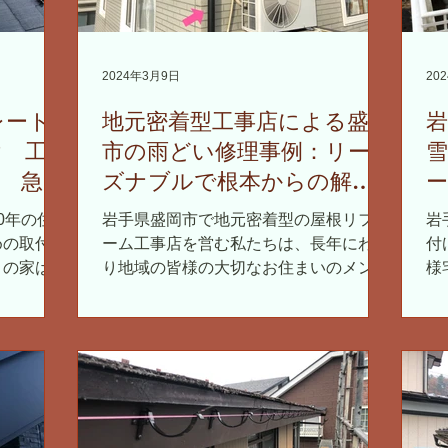
2024年3月9日
20
レート
地元密着型工事店による盛岡
け 工
市の雨どい修理事例：リー
雪
 急勾
ズナブルで根本からの解決
策
0年の住
岩手県盛岡市で地元密着型の屋根リフォ
岩
めの取付け
ーム工事店を営む私たちは、長年にわた
付
この家は、
り地域の皆様の大切なお住まいのメンテ
様
で、そこに
ナンスをサポートしてきました。特に雨
い
する作業を
どいの修理は、建物を雨水から守る重要
し
な役割を担っているため、細心の注意を
樋
払って作業を行います。...
テ