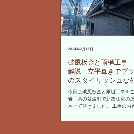
2024年2月11日
破風板金と雨樋工事
解説 立平葺きでブ
のスタイリッシュな
仕上がります 住宅
今回は破風板金と雨樋工事を
事 岩手県
岩手県の紫波町で新築住宅の
させて頂きました。 工事の内
を使って解説していきます。 
の取付け 岩手県では破風板は
にガルバリウム鋼板を取付けま