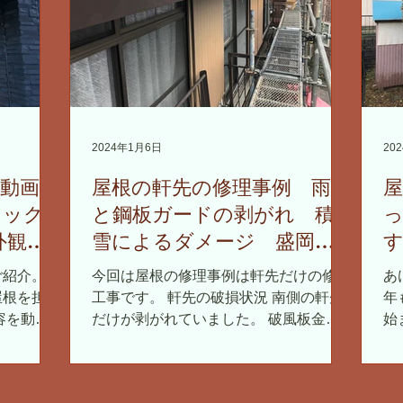
2024年1月6日
20
 動画で
屋根の軒先の修理事例 雨樋
ラック
と鋼板ガードの剥がれ 積
外観に
雪によるダメージ 盛岡
新築工
市
ご紹介。
今回は屋根の修理事例は軒先だけの修理
あ
屋根を担当
工事です。 軒先の破損状況 南側の軒先
年
容を動画
だけが剥がれていました。 破風板金と
始
破風板金
雨樋と鋼板ガードが 破風板（ハフイ
が
、基本的
タ）からベリベリと剥がれている状況で
り
す。 現
した。 破風板は鼻隠し板（ハナカクシ
め