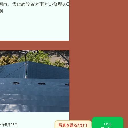
岡市、雪止め設置と雨どい修理の工事
例
LINE
24年5月25日
写真を送るだけ！