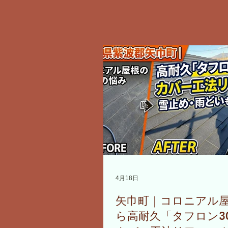
4月18日
矢巾町｜コロニアル
ら高耐久「タフロン3