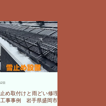
12日
雪止め取付けと雨どい修理
の工事事例 岩手県盛岡市