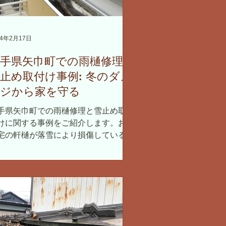
24年2月17日
岩手県矢巾町での雨樋修理と
止め取付け事例: 冬のダメ
ージから家を守る
手県矢巾町での雨樋修理と雪止め取り
けに関する事例をご紹介します。お客
宅の軒樋が落雪により損傷していると
う報告を受け、迅速に対応にあたりま
た。今回の工事では、雪の重みから雨
を保護するための効果的な雪止めシス
ムを導入しました。