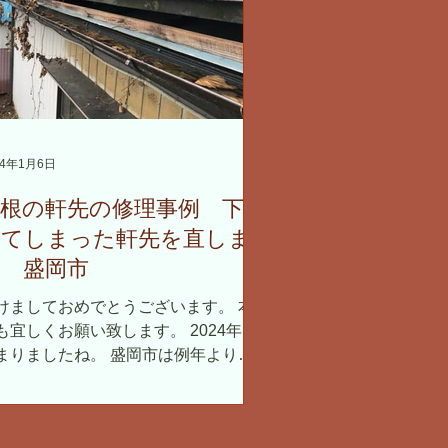
24年1月6日
屋根の軒先の修理事例 下が
ってしまった軒先を直しま
す 盛岡市
けましておめでとうございます。 本
も宜しくお願い致します。 2024年も
まりましたね。 盛岡市は例年より雪
少なく、積雪がない状態のお正月とな
ました。 こんなに雪が少ないのは初
てかもしれません。 屋根仕事はしや