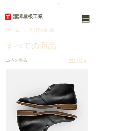
TEL
019-656-
8345
​瀧澤屋根工業
ホーム
All Products
すべての商品
12点の商品
並び替え