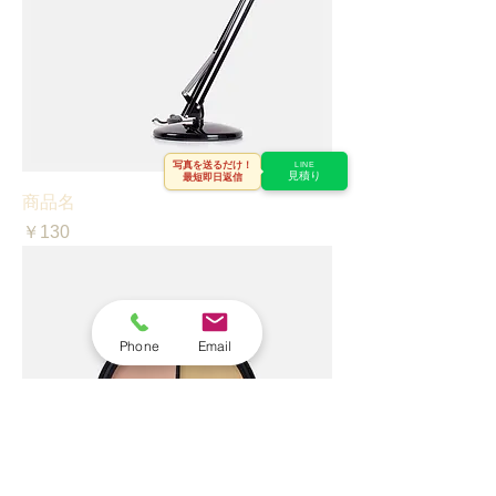
写真を送るだけ！
LINE
見積り
最短即日返信
商品名
価格
￥130
Phone
Email