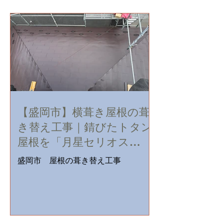
【盛岡市】横葺き屋根の葺
き替え工事｜錆びたトタン
屋根を「月星セリオス
SGL」へ
盛岡市 屋根の葺き替え工事