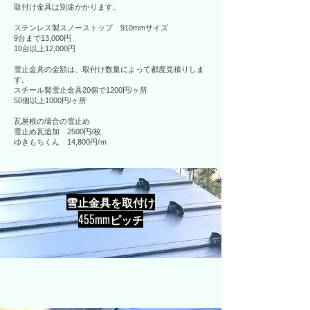
取付け金具は別途かかります。
ステンレス製スノーストップ 910mmサイズ
9台まで13,000円
10台以上12,000円
雪止金具の金額は、取付け数量によって都度見積りしま
す。
スチール製雪止金具20個で1200円/ヶ所
50個以上1000円/ヶ所
瓦屋根の場合の雪止め
雪止め瓦追加 2500円/枚
​ゆきもちくん 14,800円/ｍ
雪止金具を取付け
​455mmピッチ