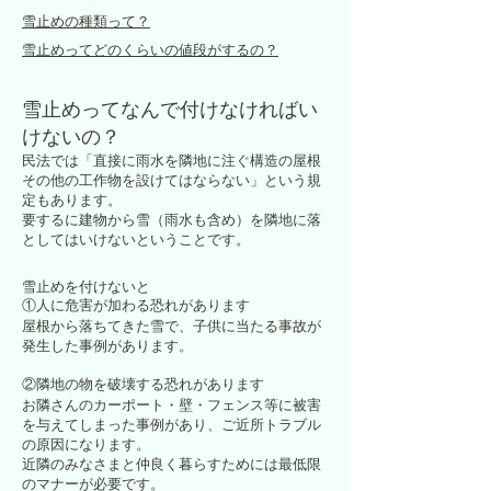
雪止めの種類って？
雪止めってどのくらいの値段がするの？
雪止めってなんで付けなければい
けないの？
民法では「直接に雨水を隣地に注ぐ構造の屋根
その他の工作物を設けてはならない」という規
定もあります。
要するに建物から雪（雨水も含め）を隣地に落
としてはいけないということです。
雪止めを付けないと
①人に危害が加わる恐れがあります
屋根から落ちてきた雪で、子供に当たる事故が
発生した事例があります。
②隣地の物を破壊する恐れがあります
お隣さんのカーポート・壁・フェンス等に被害
を与えてしまった事例があり、ご近所トラブル
の原因になります。
近隣のみなさまと仲良く暮らすためには最低限
のマナーが必要です。