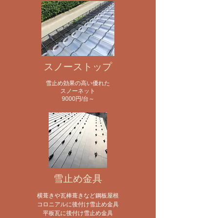
スノーストップ
雪止め効果の高い優れた
スノーネット
​9000円/台～
雪止め金具
横葺きや瓦棒葺きなど鋼板屋根
コロニアルに後付け雪止め金具
平板瓦に後付け雪止め金具