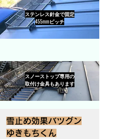
ステンレス針金で固定
​455mmピッチ
スノーストップ専用の
取付け金具もあります
雪止め効果バツグン
ゆきもちくん