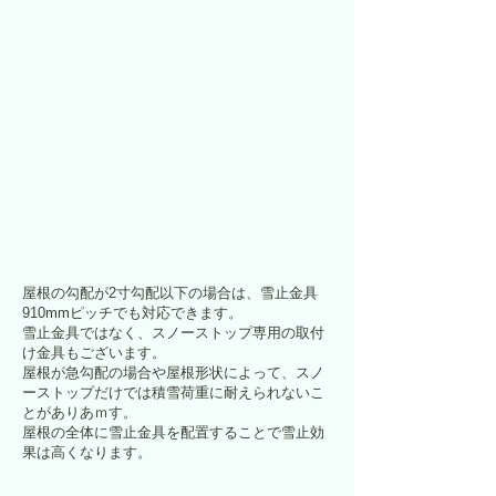
屋根の勾配が2寸勾配以下の場合は、雪止金具
910mmピッチでも対応できます。
​雪止金具ではなく、スノーストップ専用の取付
け金具もございます。
屋根が急勾配の場合や屋根形状によって、スノ
ーストップだけでは積雪荷重に耐えられないこ
とがありあｍす。
屋根の全体に雪止金具を配置することで雪止効
果は高くなります。