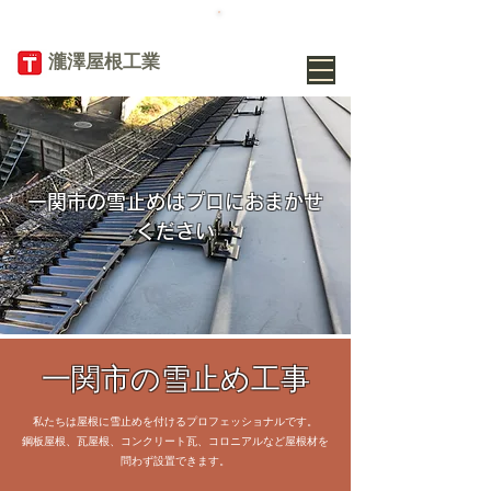
TEL
019-656-
8345
​瀧澤屋根工業
一関市の雪止めはプロにおまかせ
ください
一関市の雪止め工事
私たちは屋根に雪止めを付けるプロフェッショナルです。
鋼板屋根、瓦屋根、コンクリート瓦、コロニアルなど屋根材を
問わず設置できます。