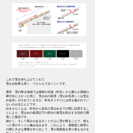
これで雪を持ち上げてくれて
雪止め効果も高く、つららもできにくいです。
通常、雪の降る地域では屋根の先端（軒先）から幾らか屋根の
棟方向に上がった所に、雪止めの処理（雪止め瓦若しくは雪止
め金具）がされていますが、軒先ギリギリには何も施されてい
ないのがほとんどです。
ゆきもちくんは、軒先から直近の雪止めまでの間に設置するこ
とにより、雪止めの処理以下の部分の落雪を防止する目的で開
発した製品です。
細かく、そして厚みのあるネットの上に雪が降ることで、積も
った雪がネットに噛み込みます。これにより、屋根面と積雪と
の間に大きな摩擦を作り出して、雪が屋根面を滑り落ちるのを