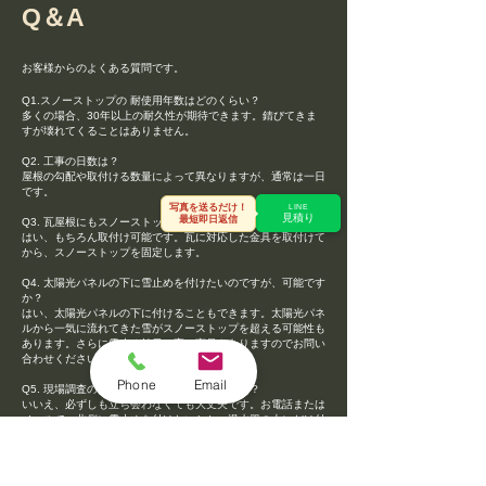
​Q＆A
お客様からのよくある質問です。
Q1.スノーストップの 耐使用年数はどのくらい？
多くの場合、30年以上の耐久性が期待できます。錆びてきま
すが壊れてくることはありません。
Q2. 工事の日数は？
屋根の勾配や取付ける数量によって異なりますが、通常は一日
です。
写真を送るだけ！
LINE
見積り
最短即日返信
Q3. 瓦屋根にもスノーストップを付けれますか？
はい、もちろん取付け可能です。瓦に対応した金具を取付けて
から、スノーストップを固定します。
Q4. 太陽光パネルの下に雪止めを付けたいのですが、可能です
か？
はい、太陽光パネルの下に付けることもできます。太陽光パネ
ルから一気に流れてきた雪がスノーストップを超える可能性も
あります。さらに雪止め効果の高い商品もありますのでお問い
合わせください。
Phone
Email
Q5. 現場調査の時に必ず立ち合いが必要ですか？
いいえ、必ずしも立ち会わなくても大丈夫です。お電話または
メールで、北側に雪止めを付けたいとか、温水器の上にだけ付
けたいなど、指示して頂ければ対応できます。
Q6. お見積りは無料ですか？
はい、お見積りは無料ですので、お気軽に問い合わせくださ