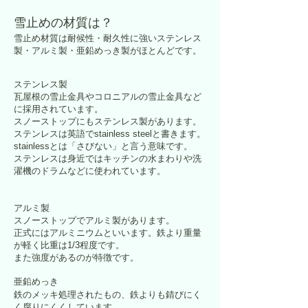
雪止めの材質は？
雪止め材質は耐候性・耐久性に強いステンレス
製・アルミ製・亜鉛めっき製がほとんどです。
ステンレス製
瓦屋根の雪止金具やコロニアルの雪止金具など
に採用されています。
スノーストップにもステンレス製があります。
ステンレスは英語でstainless steelと書きます。
stainlessとは「さびない」と言う意味です。
ステンレスは身近ではキッチンの水まわりや洗
濯機のドラムなどに使われています。
アルミ製
​スノーストップでアルミ製があります。
正式にはアルミニウムといいます。鉄より重量
が軽く比重は1/3程度です。
また強度があるのが特徴です。
亜鉛めっき
鉄のメッキ処理されたもの、鉄よりも錆びにく
く腐りにくくしています。