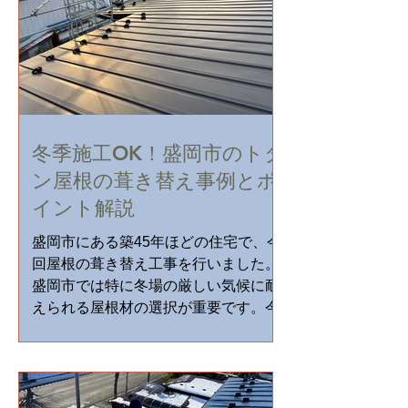
冬季施工OK！盛岡市のトタ
ン屋根の葺き替え事例とポ
イント解説
盛岡市にある築45年ほどの住宅で、今
回屋根の葺き替え工事を行いました。
盛岡市では特に冬場の厳しい気候に耐
えられる屋根材の選択が重要です。今
回の工事は、経年劣化によるトタン屋
根の錆や部分的な雨漏りを解消するた
めのものでした。さらに、屋根材の交
換だけでなく、雨樋の修理や野地板