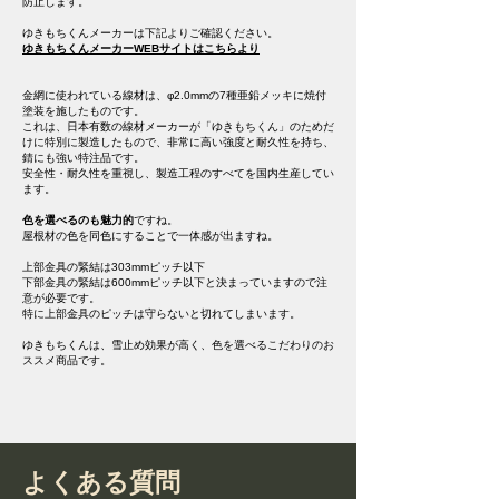
防止します。
ゆきもちくんメーカーは下記よりご確認ください。
ゆきもちくんメーカーWEBサイトはこちらより
金網に使われている線材は、φ2.0mmの7種亜鉛メッキに焼付
塗装を施したものです。
これは、日本有数の線材メーカーが「ゆきもちくん」のためだ
けに特別に製造したもので、非常に高い強度と耐久性を持ち、
錆にも強い特注品です。
安全性・耐久性を重視し、製造工程のすべてを国内生産してい
ます。
色を選べるのも魅力的
ですね。
屋根材の色を同色にすることで一体感が出ますね。
上部金具の緊結は303mmピッチ以下
下部金具の緊結は600mmピッチ以下と決まっていますので注
意が必要です。
特に上部金具のピッチは守らないと切れてしまいます。
​ゆきもちくんは、雪止め効果が高く、色を選べるこだわりのお
ススメ商品です。
よくある質問