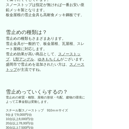
スノーストップは指定が無ければ一番お安い亜
鉛メッキ製となります。
板金屋根の雪止金具も高耐食メッキ鋼板です
。
雪止めの種類は？
雪止めの種類もさまざまあります。
雪止金具が一般的で、板金屋根、瓦屋根、スレ
ート屋根に対応します。
雪止め効果が高い商品として、
スノーストッ
プ
、
L型アングル
、
ゆきもちくん
がございます。
盛岡市で雪止めを追加されたい方は、
スノース
トップ
が主流ですね。
雪止めっていくらするの？
雪止めの材質・種類、屋根の形状・勾配、建物の環境に
よって工事金額は変動します。
スチール製スノーストップ 910ｍｍサイズ
9台まで9,000円/台
10台以上8,000円/台
20台以上78,00円/台
30台以上7,500円/台