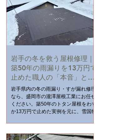
岩手の冬を救う屋根修理｜
築50年の雨漏りを13万円で
止めた職人の「本音」と全
トラブル対策
岩手県内の冬の雨漏り・すが漏れ修理
なら、盛岡市の瀧澤屋根工業にお任せ
ください。築50年のトタン屋根をわず
か13万円で止めた実例を元に、雪国特
有の雨漏りメカニズムと最新のガルバ
リウム修理術を徹底解説。24時間給水
し続ける「冬の雨漏り」を、職人直営