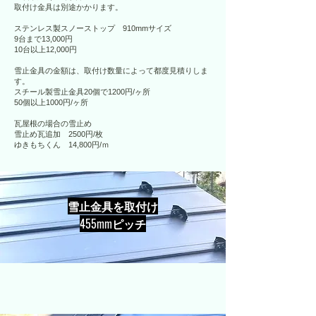
取付け金具は別途かかります。
ステンレス製スノーストップ 910mmサイズ
9台まで13,000円
10台以上12,000円
雪止金具の金額は、取付け数量によって都度見積りしま
す。
スチール製雪止金具20個で1200円/ヶ所
50個以上1000円/ヶ所
瓦屋根の場合の雪止め
雪止め瓦追加 2500円/枚
​ゆきもちくん 14,800円/ｍ
雪止金具を取付け
​455mmピッチ