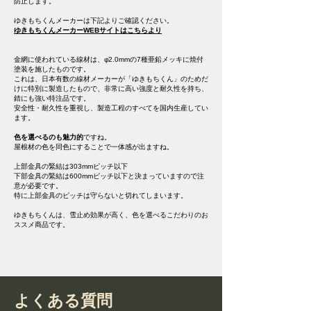
防止します。
ゆきもちくんメーカーは下記よりご確認ください。
ゆきもちくんメーカーWEBサイトはこちらより
金網に使われている線材は、φ2.0mmの7種亜鉛メッキに焼付
塗装を施したものです。
これは、日本有数の線材メーカーが「ゆきもちくん」のためだ
けに特別に製造したもので、非常に高い強度と耐久性を持ち、
錆にも強い特注品です。
安全性・耐久性を重視し、製造工程のすべてを国内生産してい
ます。
色を選べるのも魅力的
ですね。
屋根材の色を同色にすることで一体感が出ますね。
上部金具の緊結は303mmピッチ以下
下部金具の緊結は600mmピッチ以下と決まっていますので注
意が必要です。
特に上部金具のピッチは守らないと切れてしまいます。
​ゆきもちくんは、雪止め効果が高く、色を選べるこだわりのお
ススメ商品です。
よくある質問