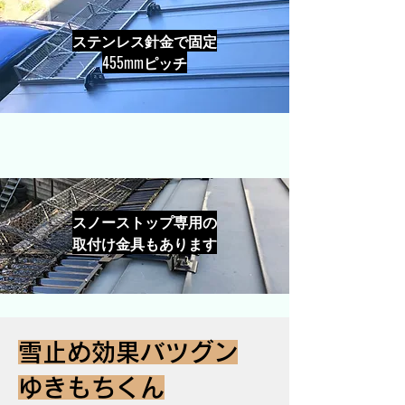
ステンレス針金で固定
​455mmピッチ
スノーストップ専用の
取付け金具もあります
雪止め効果バツグン
ゆきもちくん