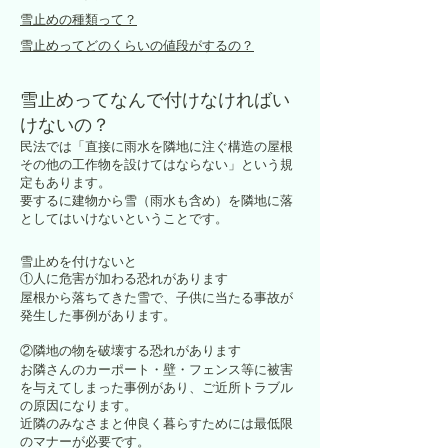
雪止めの種類って？
雪止めってどのくらいの値段がするの？
雪止めってなんで付けなければい
けないの？
民法では「直接に雨水を隣地に注ぐ構造の屋根
その他の工作物を設けてはならない」という規
定もあります。
要するに建物から雪（雨水も含め）を隣地に落
としてはいけないということです。
雪止めを付けないと
①人に危害が加わる恐れがあります
屋根から落ちてきた雪で、子供に当たる事故が
発生した事例があります。
②隣地の物を破壊する恐れがあります
お隣さんのカーポート・壁・フェンス等に被害
を与えてしまった事例があり、ご近所トラブル
の原因になります。
近隣のみなさまと仲良く暮らすためには最低限
のマナーが必要です。