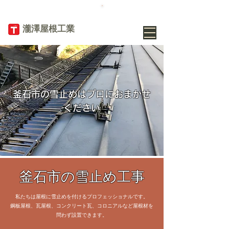
TEL
019-656-
8345
​瀧澤屋根工業
釜石市の雪止めはプロにおまかせ
ください
釜石市の雪止め工事
私たちは屋根に雪止めを付けるプロフェッショナルです。
鋼板屋根、瓦屋根、コンクリート瓦、コロニアルなど屋根材を
問わず設置できます。