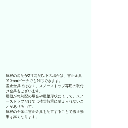
屋根の勾配が2寸勾配以下の場合は、雪止金具
910mmピッチでも対応できます。
​雪止金具ではなく、スノーストップ専用の取付
け金具もございます。
屋根が急勾配の場合や屋根形状によって、スノ
ーストップだけでは積雪荷重に耐えられないこ
とがありあｍす。
屋根の全体に雪止金具を配置することで雪止効
果は高くなります。