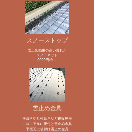
スノーストップ
雪止め効果の高い優れた
スノーネット
​9000円/台～
雪止め金具
横葺きや瓦棒葺きなど鋼板屋根
コロニアルに後付け雪止め金具
平板瓦に後付け雪止め金具