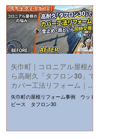
矢巾町｜コロニアル屋根か
ら高耐久「タフロン30」で
カバー工法リフォーム｜雪
止め・雨どいも同時交換
矢巾町の屋根リフォーム事例 ウッド
ピース タフロン30