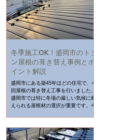
冬季施工OK！盛岡市のトタ
ン屋根の葺き替え事例とポ
イント解説
盛岡市にある築45年ほどの住宅で、今
回屋根の葺き替え工事を行いました。
盛岡市では特に冬場の厳しい気候に耐
えられる屋根材の選択が重要です。今
回の工事は、経年劣化によるトタン屋
根の錆や部分的な雨漏りを解消するた
めのものでした。さらに、屋根材の交
換だけでなく、雨樋の修理や野地板