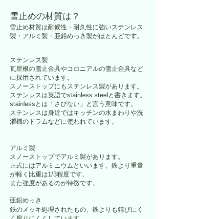
雪止めの材質は？
雪止め材質は耐候性・耐久性に強いステンレス
製・アルミ製・亜鉛めっき製がほとんどです。
ステンレス製
瓦屋根の雪止金具やコロニアルの雪止金具など
に採用されています。
スノーストップにもステンレス製があります。
ステンレスは英語でstainless steelと書きます。
stainlessとは「さびない」と言う意味です。
ステンレスは身近ではキッチンの水まわりや洗
濯機のドラムなどに使われています。
アルミ製
​スノーストップでアルミ製があります。
正式にはアルミニウムといいます。鉄より重量
が軽く比重は1/3程度です。
また強度があるのが特徴です。
亜鉛めっき
鉄のメッキ処理されたもの、鉄よりも錆びにく
く腐りにくくしています。