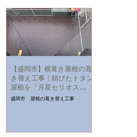
【盛岡市】横葺き屋根の葺
き替え工事｜錆びたトタン
屋根を「月星セリオス
SGL」へ
盛岡市 屋根の葺き替え工事