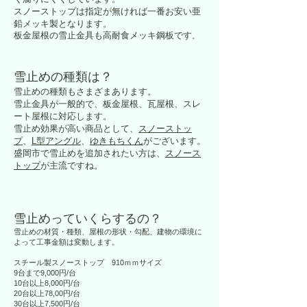
スノーストップは指定が無ければ一番お安い亜
鉛メッキ製となります。
板金屋根の雪止金具も高耐食メッキ鋼板です
。
雪止めの種類は？
雪止めの種類もさまざまあります。
雪止金具が一般的で、板金屋根、瓦屋根、スレ
ート屋根に対応します。
雪止め効果が高い商品として、
スノーストッ
プ
、
L型アングル
、
ゆきもちくん
がございます。
盛岡市で雪止めを追加されたい方は、
スノース
トップ
が主流ですね。
雪止めっていくらするの？
雪止めの材質・種類、屋根の形状・勾配、建物の環境に
よって工事金額は変動します。
スチール製スノーストップ 910ｍｍサイズ
9台まで9,000円/台
10台以上8,000円/台
20台以上78,00円/台
30台以上7,500円/台