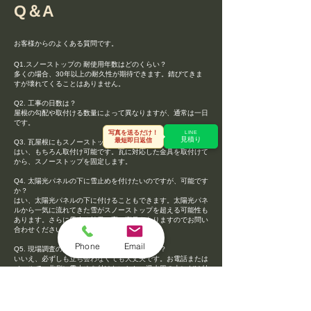
​Q＆A
お客様からのよくある質問です。
Q1.スノーストップの 耐使用年数はどのくらい？
多くの場合、30年以上の耐久性が期待できます。錆びてきま
すが壊れてくることはありません。
Q2. 工事の日数は？
屋根の勾配や取付ける数量によって異なりますが、通常は一日
です。
写真を送るだけ！
LINE
見積り
最短即日返信
Q3. 瓦屋根にもスノーストップを付けれますか？
はい、もちろん取付け可能です。瓦に対応した金具を取付けて
から、スノーストップを固定します。
Q4. 太陽光パネルの下に雪止めを付けたいのですが、可能です
か？
はい、太陽光パネルの下に付けることもできます。太陽光パネ
ルから一気に流れてきた雪がスノーストップを超える可能性も
あります。さらに雪止め効果の高い商品もありますのでお問い
合わせください。
Phone
Email
Q5. 現場調査の時に必ず立ち合いが必要ですか？
いいえ、必ずしも立ち会わなくても大丈夫です。お電話または
メールで、北側に雪止めを付けたいとか、温水器の上にだけ付
けたいなど、指示して頂ければ対応できます。
Q6. お見積りは無料ですか？
はい、お見積りは無料ですので、お気軽に問い合わせくださ