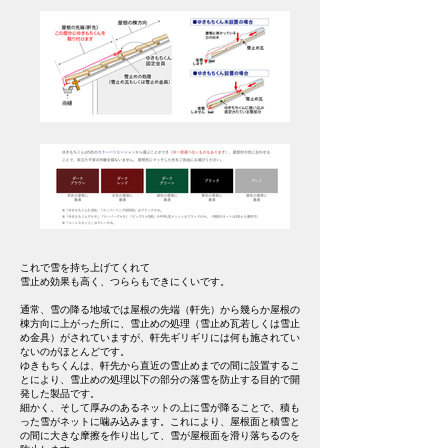
これで雪を持ち上げてくれて
雪止め効果も高く、つららもできにくいです。
通常、雪の降る地域では屋根の先端（軒先）から幾らか屋根の
棟方向に上がった所に、雪止めの処理（雪止め瓦若しくは雪止
め金具）がされていますが、軒先ギリギリには何も施されてい
ないのがほとんどです。
ゆきもちくんは、軒先から直近の雪止めまでの間に設置するこ
とにより、雪止めの処理以下の部分の落雪を防止する目的で開
発した製品です。
細かく、そして厚みのあるネットの上に雪が降ることで、積も
った雪がネットに噛み込みます。これにより、屋根面と積雪と
の間に大きな摩擦を作り出して、雪が屋根面を滑り落ちるのを