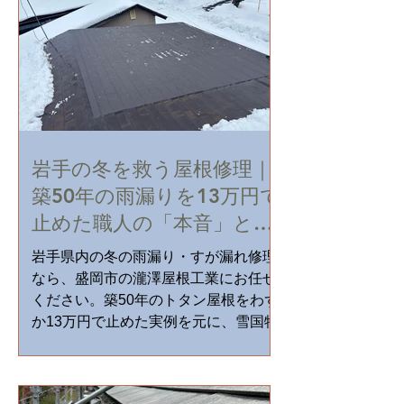
岩手の冬を救う屋根修理｜
築50年の雨漏りを13万円で
止めた職人の「本音」と全
トラブル対策
岩手県内の冬の雨漏り・すが漏れ修理
なら、盛岡市の瀧澤屋根工業にお任せ
ください。築50年のトタン屋根をわず
か13万円で止めた実例を元に、雪国特
有の雨漏りメカニズムと最新のガルバ
リウム修理術を徹底解説。24時間給水
し続ける「冬の雨漏り」を、職人直営