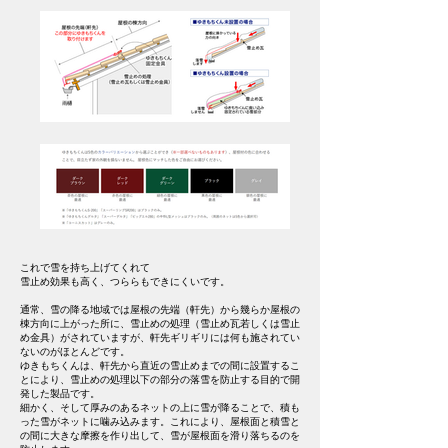
これで雪を持ち上げてくれて
雪止め効果も高く、つららもできにくいです。
通常、雪の降る地域では屋根の先端（軒先）から幾らか屋根の
棟方向に上がった所に、雪止めの処理（雪止め瓦若しくは雪止
め金具）がされていますが、軒先ギリギリには何も施されてい
ないのがほとんどです。
ゆきもちくんは、軒先から直近の雪止めまでの間に設置するこ
とにより、雪止めの処理以下の部分の落雪を防止する目的で開
発した製品です。
細かく、そして厚みのあるネットの上に雪が降ることで、積も
った雪がネットに噛み込みます。これにより、屋根面と積雪と
の間に大きな摩擦を作り出して、雪が屋根面を滑り落ちるのを