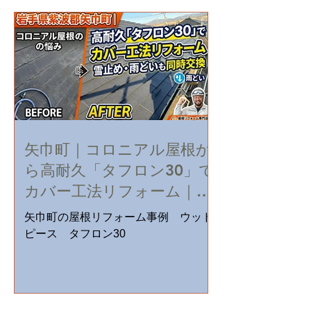
矢巾町｜コロニアル屋根か
ら高耐久「タフロン30」で
カバー工法リフォーム｜雪
止め・雨どいも同時交換
矢巾町の屋根リフォーム事例 ウッド
ピース タフロン30