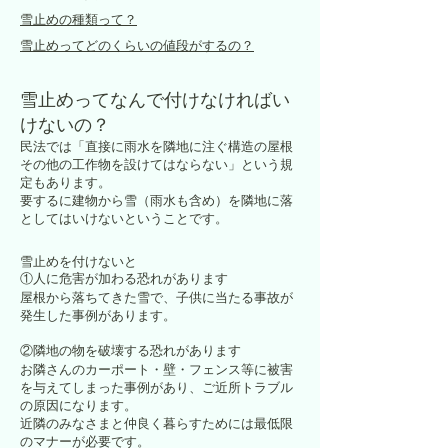
雪止めの種類って？
雪止めってどのくらいの値段がするの？
雪止めってなんで付けなければい
けないの？
民法では「直接に雨水を隣地に注ぐ構造の屋根
その他の工作物を設けてはならない」という規
定もあります。
要するに建物から雪（雨水も含め）を隣地に落
としてはいけないということです。
雪止めを付けないと
①人に危害が加わる恐れがあります
屋根から落ちてきた雪で、子供に当たる事故が
発生した事例があります。
②隣地の物を破壊する恐れがあります
お隣さんのカーポート・壁・フェンス等に被害
を与えてしまった事例があり、ご近所トラブル
の原因になります。
近隣のみなさまと仲良く暮らすためには最低限
のマナーが必要です。