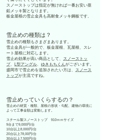
スノーストップは指定が無ければ一番お安い亜
鉛メッキ製となります。
板金屋根の雪止金具も高耐食メッキ鋼板です
。
雪止めの種類は？
雪止めの種類もさまざまあります。
雪止金具が一般的で、板金屋根、瓦屋根、スレ
ート屋根に対応します。
雪止め効果が高い商品として、
スノーストッ
プ
、
L型アングル
、
ゆきもちくん
がございます。
盛岡市で雪止めを追加されたい方は、
スノース
トップ
が主流ですね。
雪止めっていくらするの？
雪止めの材質・種類、屋根の形状・勾配、建物の環境に
よって工事金額は変動します。
スチール製スノーストップ 910ｍｍサイズ
9台まで9,000円/台
10台以上8,000円/台
20台以上78,00円/台
30台以上7,500円/台