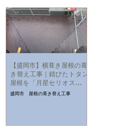
【盛岡市】横葺き屋根の葺
き替え工事｜錆びたトタン
屋根を「月星セリオス
SGL」へ
盛岡市 屋根の葺き替え工事