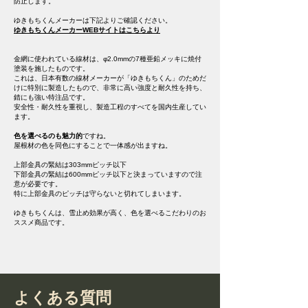
防止します。
ゆきもちくんメーカーは下記よりご確認ください。
ゆきもちくんメーカーWEBサイトはこちらより
金網に使われている線材は、φ2.0mmの7種亜鉛メッキに焼付
塗装を施したものです。
これは、日本有数の線材メーカーが「ゆきもちくん」のためだ
けに特別に製造したもので、非常に高い強度と耐久性を持ち、
錆にも強い特注品です。
安全性・耐久性を重視し、製造工程のすべてを国内生産してい
ます。
色を選べるのも魅力的
ですね。
屋根材の色を同色にすることで一体感が出ますね。
上部金具の緊結は303mmピッチ以下
下部金具の緊結は600mmピッチ以下と決まっていますので注
意が必要です。
特に上部金具のピッチは守らないと切れてしまいます。
​ゆきもちくんは、雪止め効果が高く、色を選べるこだわりのお
ススメ商品です。
よくある質問