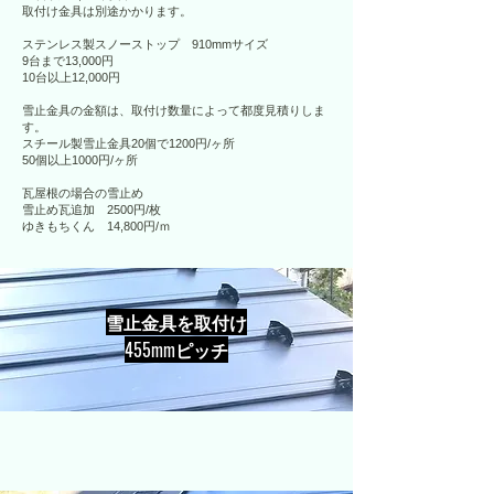
取付け金具は別途かかります。
ステンレス製スノーストップ 910mmサイズ
9台まで13,000円
10台以上12,000円
雪止金具の金額は、取付け数量によって都度見積りしま
す。
スチール製雪止金具20個で1200円/ヶ所
50個以上1000円/ヶ所
瓦屋根の場合の雪止め
雪止め瓦追加 2500円/枚
​ゆきもちくん 14,800円/ｍ
雪止金具を取付け
​455mmピッチ