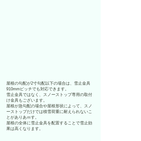
屋根の勾配が2寸勾配以下の場合は、雪止金具
910mmピッチでも対応できます。
​雪止金具ではなく、スノーストップ専用の取付
け金具もございます。
屋根が急勾配の場合や屋根形状によって、スノ
ーストップだけでは積雪荷重に耐えられないこ
とがありあｍす。
屋根の全体に雪止金具を配置することで雪止効
果は高くなります。