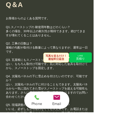
​Q＆A
お客様からのよくある質問です。
Q1.スノーストップの 耐使用年数はどのくらい？
多くの場合、30年以上の耐久性が期待できます。錆びてきま
すが壊れてくることはありません。
Q2. 工事の日数は？
屋根の勾配や取付ける数量によって異なりますが、通常は一日
です。
写真を送るだけ！
LINE
見積り
最短即日返信
Q3. 瓦屋根にもスノーストップを付けれますか？
はい、もちろん取付け可能です。瓦に対応した金具を取付けて
から、スノーストップを固定します。
Q4. 太陽光パネルの下に雪止めを付けたいのですが、可能です
か？
はい、太陽光パネルの下に付けることもできます。太陽光パネ
ルから一気に流れてきた雪がスノーストップを超える可能性も
あります。さらに雪止め効果の高い商品もありますのでお問い
合わせください。
Phone
Email
Q5. 現場調査の時に必ず立ち合いが必要ですか？
いいえ、必ずしも立ち会わなくても大丈夫です。お電話または
メールで、北側に雪止めを付けたいとか、温水器の上にだけ付
けたいなど、指示して頂ければ対応できます。
Q6. お見積りは無料ですか？
はい、お見積りは無料ですので、お気軽に問い合わせくださ