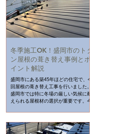
冬季施工OK！盛岡市のトタ
ン屋根の葺き替え事例とポ
イント解説
盛岡市にある築45年ほどの住宅で、今
回屋根の葺き替え工事を行いました。
盛岡市では特に冬場の厳しい気候に耐
えられる屋根材の選択が重要です。今
回の工事は、経年劣化によるトタン屋
根の錆や部分的な雨漏りを解消するた
めのものでした。さらに、屋根材の交
換だけでなく、雨樋の修理や野地板