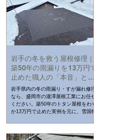
岩手の冬を救う屋根修理｜
築50年の雨漏りを13万円で
止めた職人の「本音」と全
トラブル対策
岩手県内の冬の雨漏り・すが漏れ修理
なら、盛岡市の瀧澤屋根工業にお任せ
ください。築50年のトタン屋根をわず
か13万円で止めた実例を元に、雪国特
有の雨漏りメカニズムと最新のガルバ
リウム修理術を徹底解説。24時間給水
し続ける「冬の雨漏り」を、職人直営