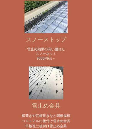
スノーストップ
雪止め効果の高い優れた
スノーネット
​9000円/台～
雪止め金具
横葺きや瓦棒葺きなど鋼板屋根
コロニアルに後付け雪止め金具
平板瓦に後付け雪止め金具