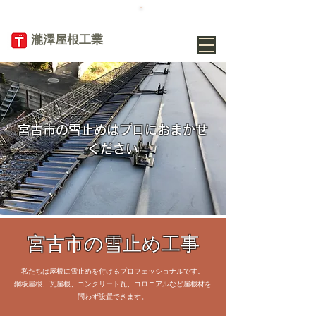
TEL
019-656-
8345
​瀧澤屋根工業
宮古市の雪止めはプロにおまかせ
ください
宮古市の雪止め工事
私たちは屋根に雪止めを付けるプロフェッショナルです。
鋼板屋根、瓦屋根、コンクリート瓦、コロニアルなど屋根材を
問わず設置できます。