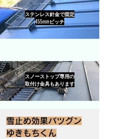
ステンレス針金で固定
​455mmピッチ
スノーストップ専用の
取付け金具もあります
雪止め効果バツグン
ゆきもちくん