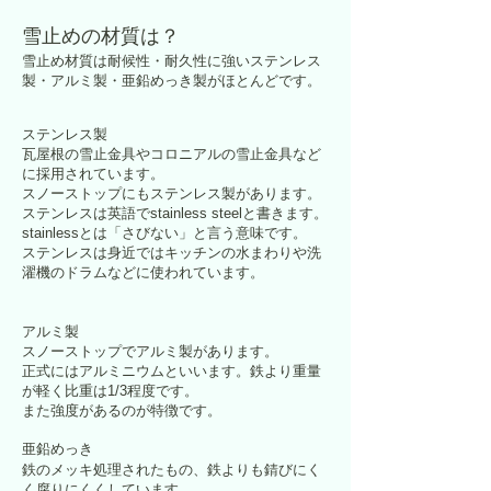
雪止めの材質は？
雪止め材質は耐候性・耐久性に強いステンレス
製・アルミ製・亜鉛めっき製がほとんどです。
ステンレス製
瓦屋根の雪止金具やコロニアルの雪止金具など
に採用されています。
スノーストップにもステンレス製があります。
ステンレスは英語でstainless steelと書きます。
stainlessとは「さびない」と言う意味です。
ステンレスは身近ではキッチンの水まわりや洗
濯機のドラムなどに使われています。
アルミ製
​スノーストップでアルミ製があります。
正式にはアルミニウムといいます。鉄より重量
が軽く比重は1/3程度です。
また強度があるのが特徴です。
亜鉛めっき
鉄のメッキ処理されたもの、鉄よりも錆びにく
く腐りにくくしています。