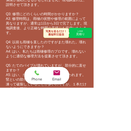
保険が適応になるかもしれません​。現地調査の上、
説明させて頂きます。
Q3: 修理にどのくらいの時間がかかりますか？
A3: 修理時間は、雨樋の状態や修理の範囲によって
異なりますが、通常は1日から3日で完了します。現
地調査後、より正確な時間の見積りを提供いたしま
写真を送るだけ！
LINE
す。
見積り
最短即日返信
Q4: 以前も雨樋を直したのですがまた壊れた。壊れ
ないようにできますか？
A4: はい、私たちは雨樋修理のプロです。壊れない
ように適切な修理方法を提案させて頂きます。
Q5: たてのパイプが壊れていますが、部分的に直せ
ますか？
A5: はい、たてのパイプは竪といだと思われます。
Phone
Email
竪といの部分交換も可能です。
​凍って破裂していることが多いのですが、１本だけ
の交換も可能です。
Q6:雨樋の修理で足場は必要ですか？
A6:はい、足場は必要になります。ただし、１階屋
根の雨樋部分ですと脚立を立てて作業できますの
で、不要になります。また、３ｍだけの雨樋を修理
したなど、短時間で終わりそうな場合は、足場なし
でも施工できます。現地調査の上、お見積りしま
す。