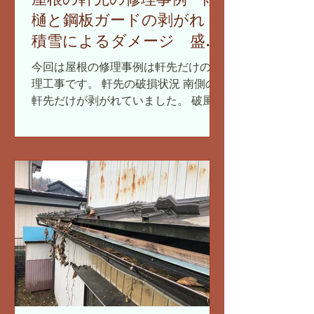
樋と鋼板ガードの剥がれ
積雪によるダメージ 盛岡
市
今回は屋根の修理事例は軒先だけの修
理工事です。 軒先の破損状況 南側の
軒先だけが剥がれていました。 破風板
金と雨樋と鋼板ガードが 破風板（ハフ
イタ）からベリベリと剥がれている状
況でした。 破風板は鼻隠し板（ハナカ
クシイタ）とも表現したりします。...