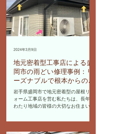
2024年3月9日
地元密着型工事店による盛
岡市の雨どい修理事例：リ
ーズナブルで根本からの解
決策
岩手県盛岡市で地元密着型の屋根リフ
ォーム工事店を営む私たちは、長年に
わたり地域の皆様の大切なお住まいの
メンテナンスをサポートしてきまし
た。特に雨どいの修理は、建物を雨水
から守る重要な役割を担っているた