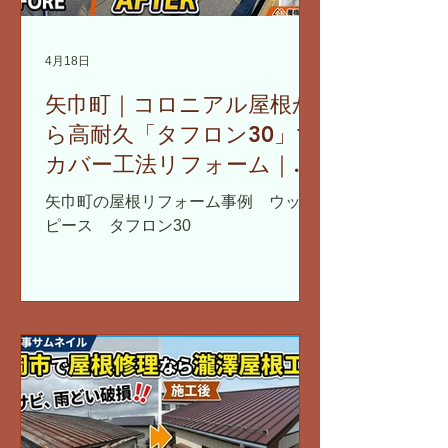
4月18日
矢巾町｜コロニアル屋根か
ら高耐久「タフロン30」で
カバー工法リフォーム｜雪
止め・雨どいも同時交換
矢巾町の屋根リフォーム事例 ウッド
ピース タフロン30