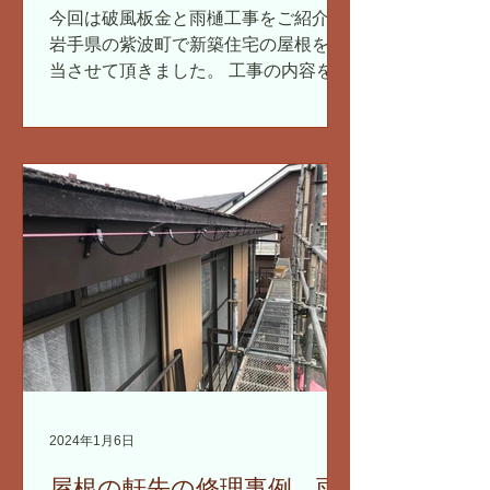
に仕上がります 住宅新築
今回は破風板金と雨樋工事をご紹介。
工事 岩手県
岩手県の紫波町で新築住宅の屋根を担
当させて頂きました。 工事の内容を動
画を使って解説していきます。 破風板
金の取付け 岩手県では破風板は、基本
的にガルバリウム鋼板を取付けます。
現場で採寸してきて、事務所で加工し
ます。...
2024年1月6日
屋根の軒先の修理事例 雨