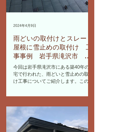
2024年4月9日
雨どいの取付けとスレート
屋根に雪止めの取付け 工
事事例 岩手県滝沢市 急
勾配屋根
今回は岩手県滝沢市にある築40年の住
宅で行われた、雨どいと雪止めの取付
け工事についてご紹介します。この家
は、急勾配のスレート屋根が特徴で、
そこに新しい雨どいと雪止めを設置す
る作業を行いました。