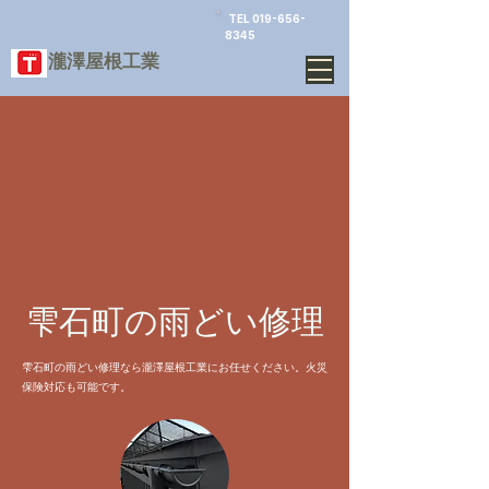
TEL
019-656-
8345
​瀧澤屋根工業
雫石町の雨どい修理
雫石町の雨どい修理なら瀧澤屋根工業にお任せください。火災
保険対応も可能です。