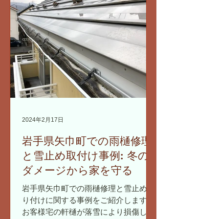
め、細心の注意を払って作業を行いま
す。...
2024年2月17日
岩手県矢巾町での雨樋修理
と雪止め取付け事例: 冬の
ダメージから家を守る
岩手県矢巾町での雨樋修理と雪止め取
り付けに関する事例をご紹介します。
お客様宅の軒樋が落雪により損傷して