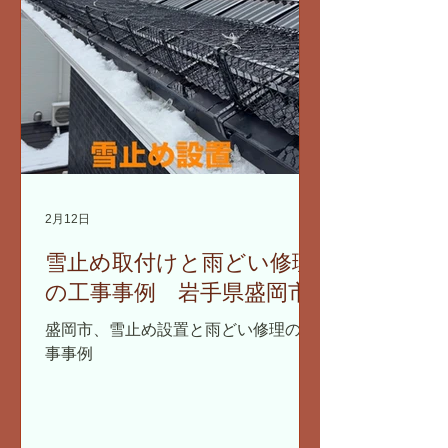
2月12日
雪止め取付けと雨どい修理
の工事事例 岩手県盛岡市
盛岡市、雪止め設置と雨どい修理の工
事事例