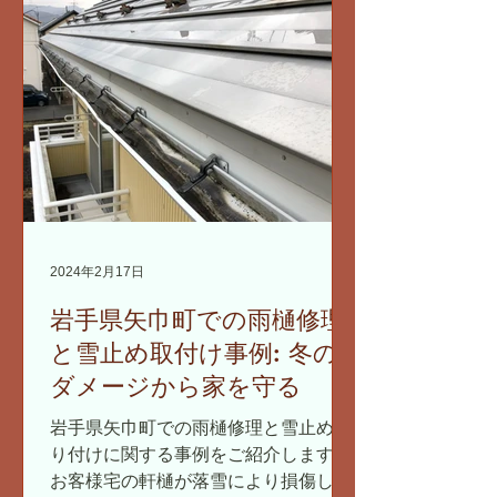
め、細心の注意を払って作業を行いま
す。...
2024年2月17日
岩手県矢巾町での雨樋修理
と雪止め取付け事例: 冬の
ダメージから家を守る
岩手県矢巾町での雨樋修理と雪止め取
り付けに関する事例をご紹介します。
お客様宅の軒樋が落雪により損傷して