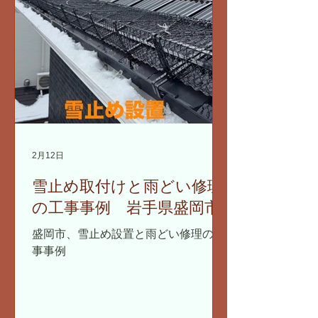
2月12日
雪止め取付けと雨どい修理
の工事事例 岩手県盛岡市
盛岡市、雪止め設置と雨どい修理の工
事事例