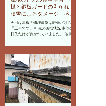
樋と鋼板ガードの剥がれ
積雪によるダメージ 盛岡
市
今回は屋根の修理事例は軒先だけの修
理工事です。 軒先の破損状況 南側の
軒先だけが剥がれていました。 破風板
金と雨樋と鋼板ガードが 破風板（ハフ
イタ）からベリベリと剥がれている状
況でした。 破風板は鼻隠し板（ハナカ
クシイタ）とも表現したりします。...