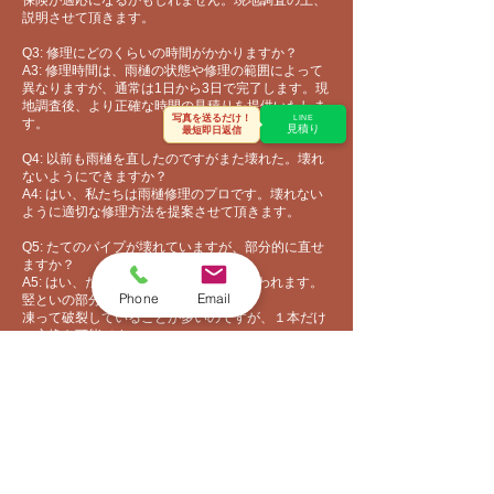
保険が適応になるかもしれません​。現地調査の上、
説明させて頂きます。
Q3: 修理にどのくらいの時間がかかりますか？
A3: 修理時間は、雨樋の状態や修理の範囲によって
異なりますが、通常は1日から3日で完了します。現
地調査後、より正確な時間の見積りを提供いたしま
写真を送るだけ！
LINE
す。
見積り
最短即日返信
Q4: 以前も雨樋を直したのですがまた壊れた。壊れ
ないようにできますか？
A4: はい、私たちは雨樋修理のプロです。壊れない
ように適切な修理方法を提案させて頂きます。
Q5: たてのパイプが壊れていますが、部分的に直せ
ますか？
A5: はい、たてのパイプは竪といだと思われます。
Phone
Email
竪といの部分交換も可能です。
​凍って破裂していることが多いのですが、１本だけ
の交換も可能です。
Q6:雨樋の修理で足場は必要ですか？
A6:はい、足場は必要になります。ただし、１階屋
根の雨樋部分ですと脚立を立てて作業できますの
で、不要になります。また、３ｍだけの雨樋を修理
したなど、短時間で終わりそうな場合は、足場なし
でも施工できます。現地調査の上、お見積りしま
す。