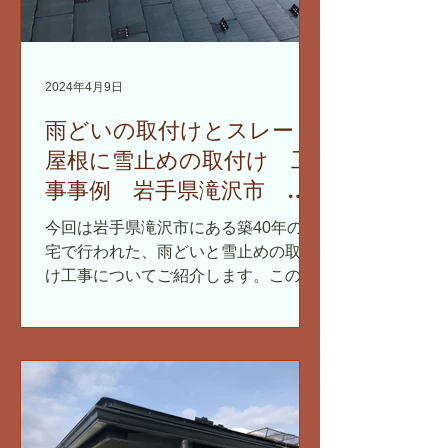
2024年4月9日
雨どいの取付けとスレート
屋根に雪止めの取付け 工
事事例 岩手県滝沢市 急
勾配屋根
今回は岩手県滝沢市にある築40年の住
宅で行われた、雨どいと雪止めの取付
け工事についてご紹介します。この家
は、急勾配のスレート屋根が特徴で、
そこに新しい雨どいと雪止めを設置す
る作業を行いました。