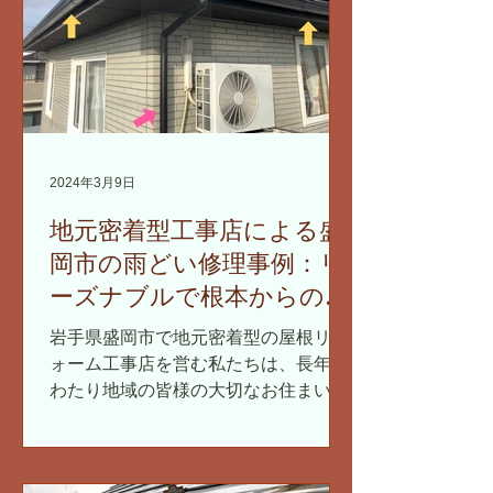
2024年3月9日
地元密着型工事店による盛
岡市の雨どい修理事例：リ
ーズナブルで根本からの解
決策
岩手県盛岡市で地元密着型の屋根リフ
ォーム工事店を営む私たちは、長年に
わたり地域の皆様の大切なお住まいの
メンテナンスをサポートしてきまし
た。特に雨どいの修理は、建物を雨水
から守る重要な役割を担っているた