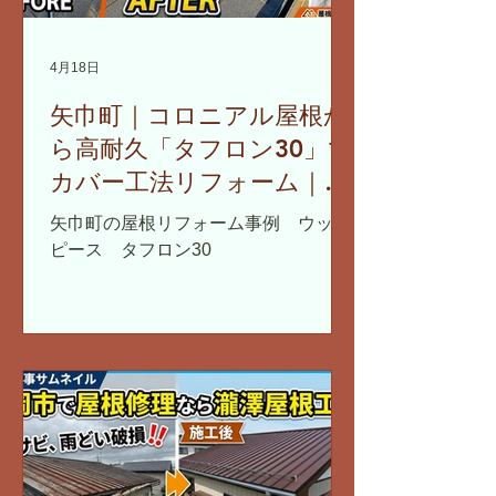
4月18日
矢巾町｜コロニアル屋根か
ら高耐久「タフロン30」で
カバー工法リフォーム｜雪
止め・雨どいも同時交換
矢巾町の屋根リフォーム事例 ウッド
ピース タフロン30