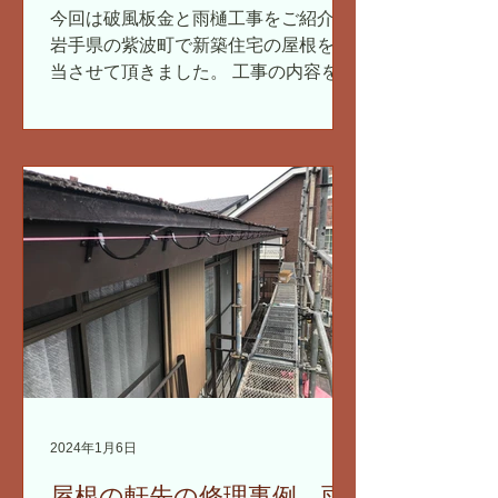
に仕上がります 住宅新築
今回は破風板金と雨樋工事をご紹介。
工事 岩手県
岩手県の紫波町で新築住宅の屋根を担
当させて頂きました。 工事の内容を動
画を使って解説していきます。 破風板
金の取付け 岩手県では破風板は、基本
的にガルバリウム鋼板を取付けます。
現場で採寸してきて、事務所で加工し
ます。...
2024年1月6日
屋根の軒先の修理事例 雨