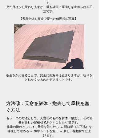
す。
見た目は少し変わりますが、最も確実に雨漏りを止められる工
法です。
【天窓全体を板金で覆った修理後の写真】
​板金をかぶせることで、完全に雨漏りは止まりますが、明りを
とれなくなるのがデメリットです。
方法③：天窓を解体・撤去して屋根を塞
ぐ方法
もう一つの方法として、天窓そのものを解体・撤去し、その部
分を新しい屋根材でふさぐことも可能です。
作業の流れとしては、天窓を取り外し → 開口部（木下地）を
補強して埋める → 防水シートを施工 → 新しい屋根材で仕上
げます。