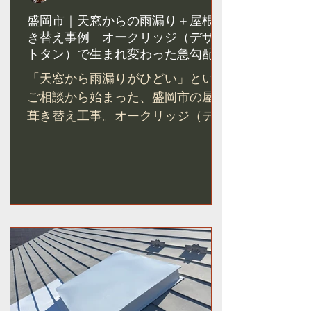
盛岡市｜天窓からの雨漏り＋屋根葺
き替え事例 オークリッジ（デザー
トタン）で生まれ変わった急勾配屋
根
「天窓から雨漏りがひどい」という
ご相談から始まった、盛岡市の屋根
葺き替え工事。オークリッジ（デザ
ートタン）を採用し、天窓3箇所を
撤去。急勾配の屋根が別の家のよう
に生まれ変わった施工事例をご紹介
します。