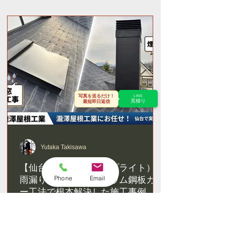
写真を送るだけ！
LINE
見積り
最短即日返信
Yutaka Takisawa
【仙台市】天窓（トップライト）の
雨漏り修理｜ガルバリウム鋼板カバ
Phone
Email
ー工法で根本解決した施工事例
仙台市 天窓の雨漏り修理 施工事
例