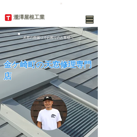
TEL
019-656-
8345
​瀧澤屋根工業
天窓の雨漏りでお困りのお客様へ
金ケ崎町の天窓修理専門
店