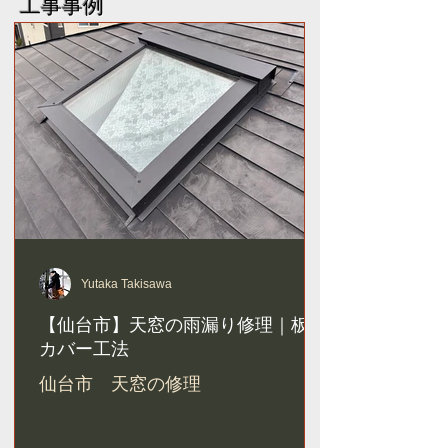
工事事例
Yutaka Takisawa
【仙台市】天窓の雨漏り修理｜板金
カバー工法
仙台市 天窓の修理