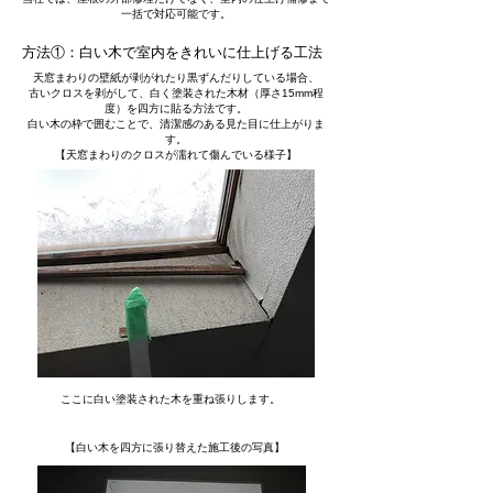
一括で対応可能です。
方法①：白い木で室内をきれいに仕上げる工法
天窓まわりの壁紙が剥がれたり黒ずんだりしている場合、
古いクロスを剥がして、白く塗装された木材（厚さ15mm程
度）を四方に貼る方法です。
白い木の枠で囲むことで、清潔感のある見た目に仕上がりま
す。
【天窓まわりのクロスが濡れて傷んでいる様子】
​ここに白い塗装された木を重ね張りします。
【白い木を四方に張り替えた施工後の写真】