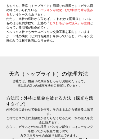
もちろん、天窓（トップライト）雨漏りの原因としてガラス面
の枠に用いられている、
パッキンが硬化・ひび割れて水が染み
る
というケースもあります。
ただし、当社の経験から言えば、 これだけで雨漏りしている
ものは比較的少数で、上述の「
ビス打ちからの浸入」が主因
と
なっている現場が圧倒的です。
ベルックス社でもガラスパッキン交換工事を案内しています
が、下地の腐食（ビス打ち経由）を伴っていると、パッキン交
換のみでは根本改善になりません。
天窓（トップライト）の修理方法
当社では、雨漏りの原因をしっかり見極めたうえで、
主に次の3つの修理方法をご提案しています。
方法①：外枠に板金を被せる方法（採光を残
すタイプ）
外枠の形に合わせて板金を作り、そのまま上から被せる工法で
す。
これでビスの上に直接雨が当たらなくなるため、水の侵入を完
全に防ぎます。
さらに、ガラスと外枠の境目（パッキン部分）にはコーキング
を塗ってから板金で覆うので、
ガラス周りからの雨漏りも防止できます。