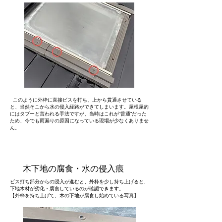
このように外枠に直接ビスを打ち、上から貫通させている
と、当然そこから水の侵入経路ができてしまいます。屋根屋的
にはタブーと言われる手法ですが、当時はこれが“普通”だった
ため、今でも雨漏りの原因になっている現場が少なくありませ
ん。
木下地の腐食・水の侵入痕
ビス打ち部分からの浸入が進むと、外枠を少し持ち上げると、
下地木材が劣化・腐食しているのが確認できます。
【外枠を持ち上げて、木の下地が腐食し始めている写真】