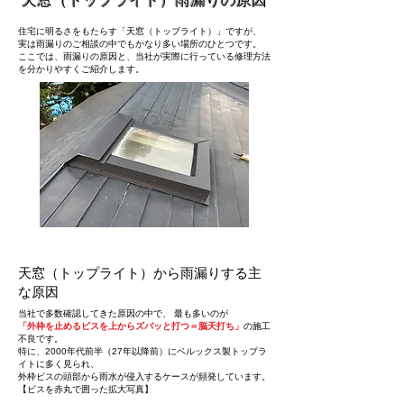
天窓（トップライト）雨漏りの原因
住宅に明るさをもたらす「天窓（トップライト）」ですが、
実は雨漏りのご相談の中でもかなり多い場所のひとつです。
ここでは、雨漏りの原因と、当社が実際に行っている修理方法
を分かりやすくご紹介します。
天窓（トップライト）から雨漏りする主
な原因
当社で多数確認してきた原因の中で、 最も多いのが
「外枠を止めるビスを上からズバッと打つ＝脳天打ち」
の施工
不良です。
特に、2000年代前半（27年以降前）にベルックス製トップラ
イトに多く見られ、
外枠ビスの頭部から雨水が侵入するケースが頻発しています。
【ビスを赤丸で囲った拡大写真】