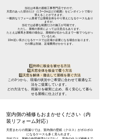
当社は本業の屋根工事専門店ですので、
天窓のあった部分だけ（1.5〜2mほどの範囲）をピンポイントで張り
替えることができます。
一般的なリフォーム業者では屋根全体をやり替えになるケースもあり
ますが、
当社では必要な範囲だけの施工が可能です。
ただし、屋根の形状によっては注意点もあります。
たとえば横葺き屋根の場合は、屋根材が右から左まで一枚でつながっ
ているため、
10m近い長さになるケースでは足場が必要になる場合があります。
その際は別途、足場費用がかかります。
1️⃣外枠に板金を被せる方法
2️⃣天窓全体を板金で覆う方法
3️⃣天窓を解体・撤去して屋根を塞ぐ方法
この3つから、現場の状況やご希望に合わせて最適な工
法をご提案しています。
どの方法でも、雨漏りを確実に止め、長く安心して暮ら
せる屋根に仕上げます。
室内側の補修もおまかせください（内
装リフォーム対応）
天窓まわりの雨漏りでは、室内側の壁紙（クロス）がボロボロ
になるケースも多く見られます。
当社では、屋根の外部修理だけでなく、室内の仕上げ補修まで