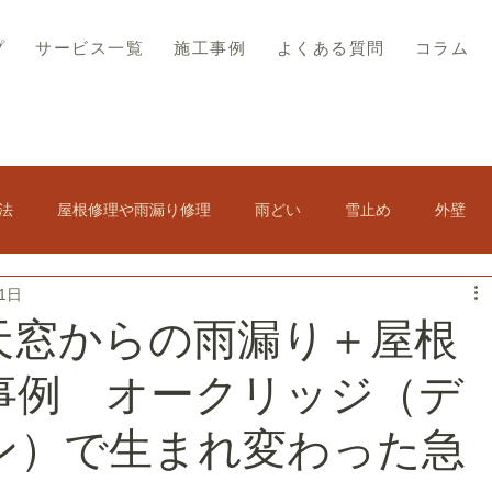
プ
サービス一覧
施工事例
よくある質問
コラム
法
屋根修理や雨漏り修理
雨どい
雪止め
外壁
1日
その他
屋根の結露
スレート屋根
屋根塗装
天窓からの雨漏り＋屋根
事例 オークリッジ（デ
ト修理
軒天修理
訪問販売・悪徳業者対策
ン）で生まれ変わった急
アスベスト・コロニアル