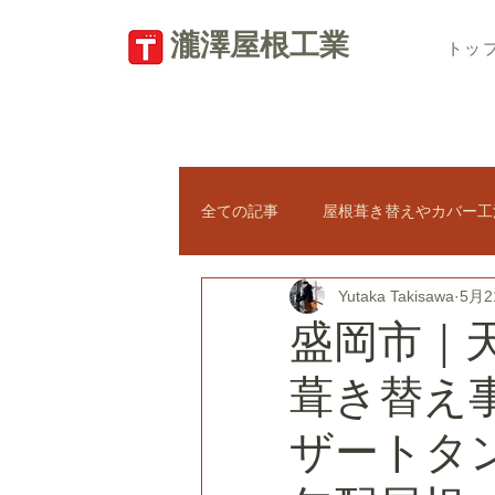
​瀧澤屋根工業
トッ
全ての記事
屋根葺き替えやカバー工
Yutaka Takisawa
5月2
瓦屋根の修理
新築屋根工事
盛岡市｜
葺き替え
太陽光パネル
天窓トップライ
ザートタ
屋根のトラブル・悪徳業者対策