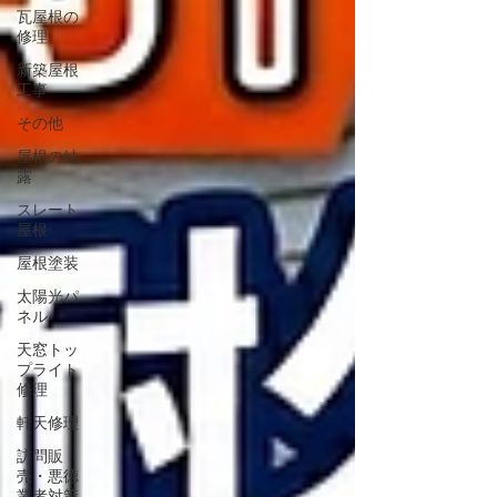
瓦屋根の
修理
新築屋根
工事
その他
屋根の結
露
スレート
屋根
屋根塗装
太陽光パ
ネル
天窓トッ
プライト
修理
軒天修理
訪問販
売・悪徳
業者対策