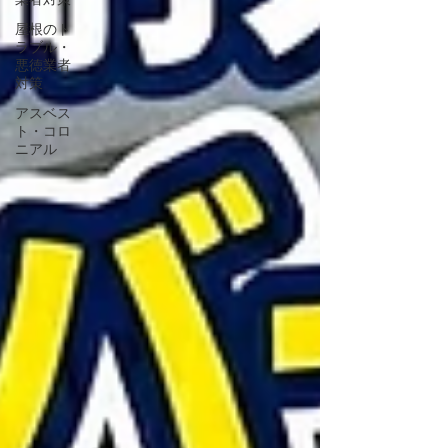
屋根のト
ラブル・
悪徳業者
対策
アスベス
ト・コロ
ニアル