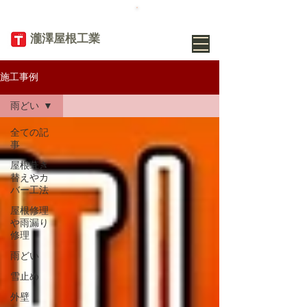
TEL
019-656-
8345
​瀧澤屋根工業
施工事例
雨どい
全ての記
事
屋根葺き
替えやカ
バー工法
屋根修理
や雨漏り
修理
雨どい
雪止め
外壁