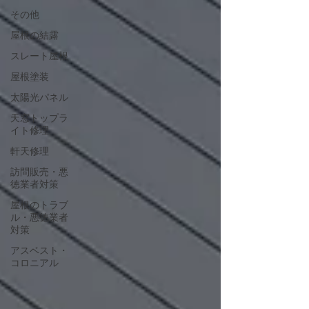
その他
屋根の結露
スレート屋根
屋根塗装
太陽光パネル
天窓トップラ
イト修理
軒天修理
訪問販売・悪
徳業者対策
屋根のトラブ
ル・悪徳業者
対策
アスベスト・
コロニアル