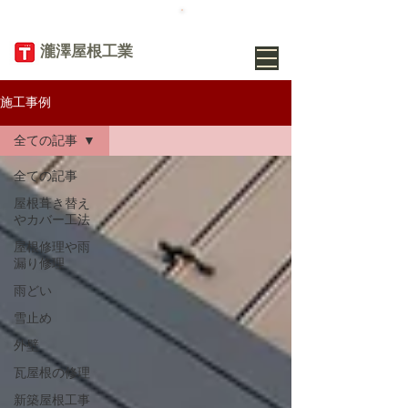
TEL
019-656-
8345
​瀧澤屋根工業
施工事例
全ての記事
全ての記事
屋根葺き替え
やカバー工法
屋根修理や雨
漏り修理
雨どい
雪止め
外壁
瓦屋根の修理
新築屋根工事