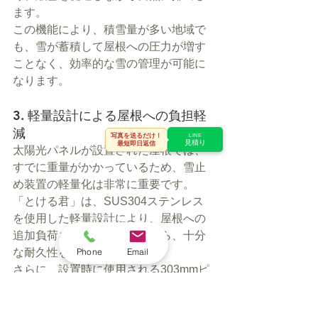
ます。
この機能により、積雪量が多い地域で
も、雪が蓄積して屋根への圧力が増す
ことなく、効率的な雪の管理が可能に
なります。
3. 軽量設計による屋根への負担軽
減
写真を送るだけ！
LINE
見積り
最短即日返信
太陽光パネルが設置された屋根では、
すでに重量がかかっているため、雪止
め装置の軽量化は非常に重要です。
「とける君」は、SUS304ステンレス
を使用した軽量設計により、屋根への
追加負荷を最小限に抑えながら、十分
Phone
Email
な耐久性を確保しています。
さらに、設置時に使用される303mmピ
ッチの間隔で強固に固定される金具も
軽量化されており、屋根全体の負荷を