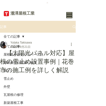
TEL
019-656-
8345
​瀧澤屋根工業
記事
全ての記事
Yutaka Takisawa
全ての記事
2024年9月21日
【太陽光パネル対応】屋
屋根葺き替えやカバー工法
根の雪止め設置事例｜花巻
屋根修理や雨漏り修理
市の施工例を詳しく解説
雨どい
雪止め
外壁
瓦屋根の修理
新築屋根工事