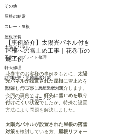
その他
屋根の結露
スレート屋根
屋根塗装
【事例紹介】太陽光パネル付き
太陽光パネル
屋根への雪止め工事｜花巻市の
天窓トップライト修理
施工例
軒天修理
花巻市のお客様の事例をもとに、
太陽
訪問販売・悪徳業者対策
光パネルが設置された屋根
に雪止めを
屋根のトラブル・悪徳業者対策
設置した工事についてご紹介します。
今回の事例では、
軒先に雪止めを取り
アスベスト・コロニアル
付けにくい状況
でしたが、特殊な設置
方法により問題を解決しました。
太陽光パネルが設置された屋根の落雪
対策
を検討している方、
屋根リフォー