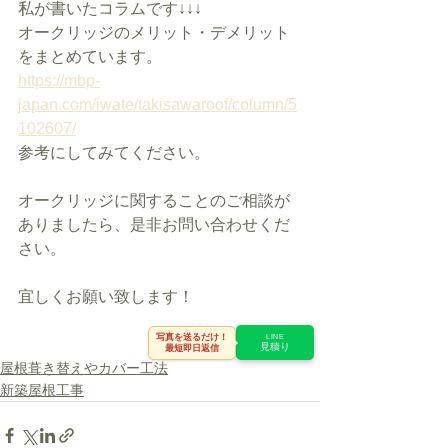
私が書いたコラムです↓↓↓
オークリッジのメリット・デメリット
をまとめています。
https://mbp-
japan.com/iwate/takisawaroof/column/5
102607/
参考にしてみてください。
オークリッジに関することのご相談が
ありましたら、是非お問い合わせくだ
さい。
宜しくお願い致します！
写真を送るだけ！
LINE
見積り
最短即日返信
屋根葺き替えやカバー工法
新築屋根工事