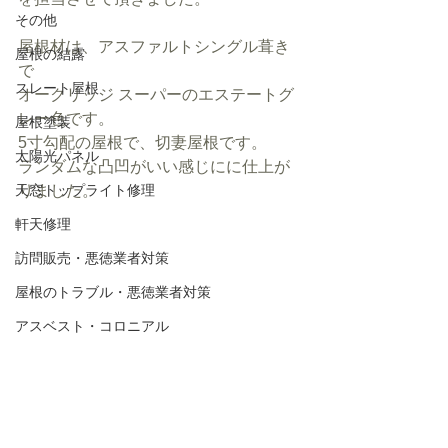
その他
屋根材は、アスファルトシングル葺き
屋根の結露
で
スレート屋根
オークリッジ スーパーのエステートグ
レー色です。
屋根塗装
5寸勾配の屋根で、切妻屋根です。
太陽光パネル
ランダムな凸凹がいい感じにに仕上が
天窓トップライト修理
りました。
軒天修理
訪問販売・悪徳業者対策
屋根のトラブル・悪徳業者対策
アスベスト・コロニアル