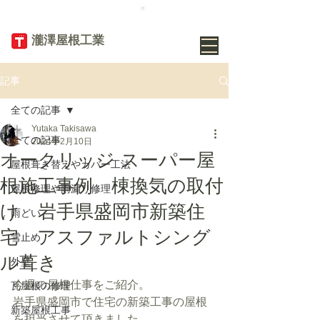
TEL
019-656-
8345
​瀧澤屋根工業
記事
全ての記事
Yutaka Takisawa
全ての記事
2024年2月10日
オークリッジ スーパー屋
屋根葺き替えやカバー工法
根施工事例 棟換気の取付
屋根修理や雨漏り修理
け 岩手県盛岡市新築住
雨どい
宅 アスファルトシング
雪止め
ル葺き
外壁
今週の屋根仕事をご紹介。
瓦屋根の修理
岩手県盛岡市で住宅の新築工事の屋根
新築屋根工事
を担当させて頂きました。