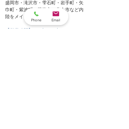
盛岡市・滝沢市・雫石町・岩手町・矢
巾町・紫波町・花巻市・北上市など内
陸をメインとしております。
Phone
Email
【営業時間】　8時～17時まで