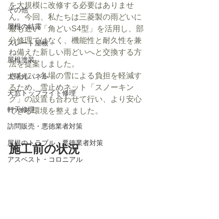
を大規模に改修する必要はありませ
その他
ん。今回、私たちは三菱製の雨どいに
屋根の結露
最も近い「角どいS4型」を活用し、部
分修理ではなく、機能性と耐久性を兼
スレート屋根
ね備えた新しい雨どいへと交換する方
屋根塗装
法を提案しました。
さらに、冬場の雪による負担を軽減す
太陽光パネル
るため、雪止めネット「スノーキン
天窓トップライト修理
グ」の設置も合わせて行い、より安心
軒天修理
できる環境を整えました。
訪問販売・悪徳業者対策
屋根のトラブル・悪徳業者対策
施工前の状況
アスベスト・コロニアル