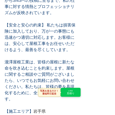
からSNSへの投稿に至るまで、私の仕
事に対する情熱とプロフェッショナリ
ズムが反映されています。
【安全と安心の約束】 私たちは損害保
険に加入しており、万が一の事態にも
迅速かつ適切に対応します。お客様に
は、安心して屋根工事をお任せいただ
けるよう、最善を尽くしています。
瀧澤屋根工業は、皆様の屋根に新たな
命を吹き込むことを約束します。屋根
に関するご相談やご質問がございまし
たら、いつでもお気軽にお問い合わせ
ください。私たちは、皆様の夢を具現
写真を送るだけ！
LINE
化するために、全力でサポートしま
見積り
最短即日返信
す。
【施工エリア】
岩手県