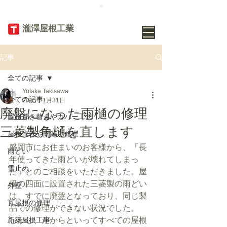
TEL
019-656-
8345
​瀧澤屋根工業
記事
全ての記事
Yutaka Takisawa
全ての記事
2025年1月31日
廃盤になった雨樋の修理
屋根葺き替えやカバー工法
三菱製角樋を直します
屋根修理や雨漏り修理
盛岡市にお住まいのお客様から、「長
雨どい
年使ってきた雨どいが壊れてしまっ
雪止め
た」とのご相談をいただきました。屋
根の四面に設置された三菱製の雨どい
外壁
は、すでに廃盤となっており、同じ製
瓦屋根の修理
品での修理ができない状況でした。
新築屋根工事
しかし、だからといってすべての屋根