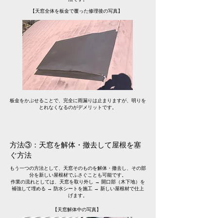
【天窓全体を板金で覆った修理後の写真】
​板金をかぶせることで、完全に雨漏りは止まりますが、明りを
とれなくなるのがデメリットです。
方法③：天窓を解体・撤去して屋根を塞
ぐ方法
もう一つの方法として、天窓そのものを解体・撤去し、その部
分を新しい屋根材でふさぐことも可能です。
作業の流れとしては、天窓を取り外し → 開口部（木下地）を
補強して埋める → 防水シートを施工 → 新しい屋根材で仕上
げます。
【天窓解体中の写真】