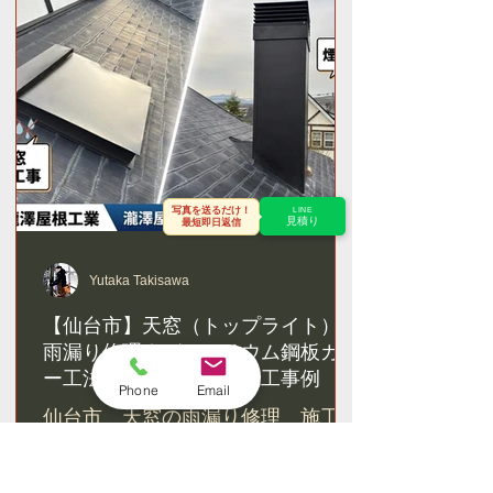
写真を送るだけ！
LINE
見積り
最短即日返信
Yutaka Takisawa
【仙台市】天窓（トップライト）の
雨漏り修理｜ガルバリウム鋼板カバ
ー工法で根本解決した施工事例
Phone
Email
仙台市 天窓の雨漏り修理 施工事
例