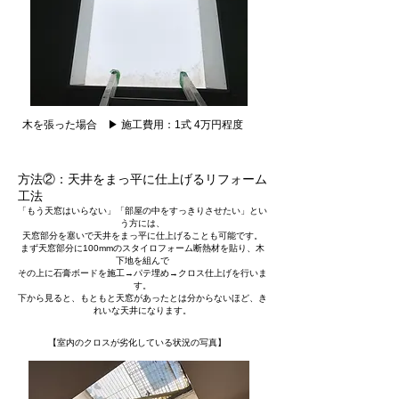
木を張った場合 ▶ 施工費用：1式 4万円程度
方法②：天井をまっ平に仕上げるリフォーム
工法
「もう天窓はいらない」「部屋の中をすっきりさせたい」とい
う方には、
天窓部分を塞いで天井をまっ平に仕上げることも可能です。
まず天窓部分に100mmのスタイロフォーム断熱材を貼り、木
下地を組んで
その上に石膏ボードを施工→パテ埋め→クロス仕上げを行いま
す。
下から見ると、もともと天窓があったとは分からないほど、き
れいな天井になります。
【室内のクロスが劣化している状況の写真】