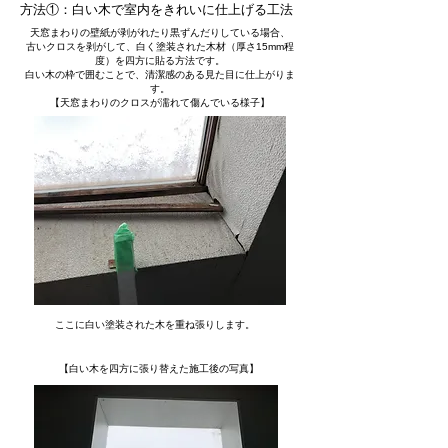
方法①：白い木で室内をきれいに仕上げる工法
天窓まわりの壁紙が剥がれたり黒ずんだりしている場合、
古いクロスを剥がして、白く塗装された木材（厚さ15mm程
度）を四方に貼る方法です。
白い木の枠で囲むことで、清潔感のある見た目に仕上がりま
す。
【天窓まわりのクロスが濡れて傷んでいる様子】
​ここに白い塗装された木を重ね張りします。
【白い木を四方に張り替えた施工後の写真】