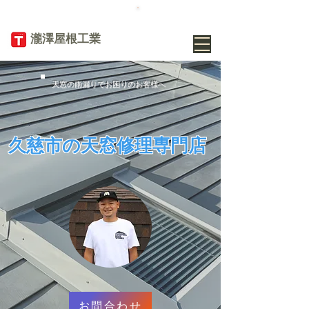
TEL
019-656-
8345
​瀧澤屋根工業
天窓の雨漏りでお困りのお客様へ
久慈市の天窓修理専門店
お問合わせ