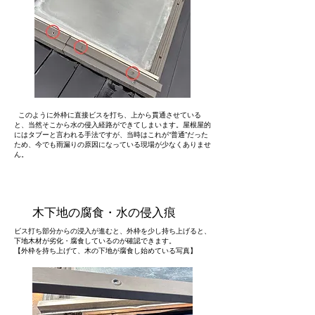
このように外枠に直接ビスを打ち、上から貫通させている
と、当然そこから水の侵入経路ができてしまいます。屋根屋的
にはタブーと言われる手法ですが、当時はこれが“普通”だった
ため、今でも雨漏りの原因になっている現場が少なくありませ
ん。
木下地の腐食・水の侵入痕
ビス打ち部分からの浸入が進むと、外枠を少し持ち上げると、
下地木材が劣化・腐食しているのが確認できます。
【外枠を持ち上げて、木の下地が腐食し始めている写真】