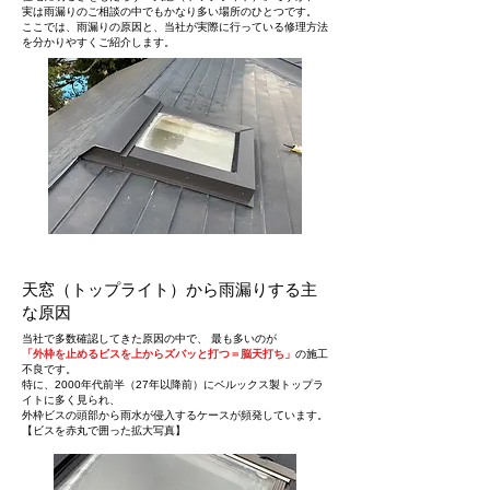
実は雨漏りのご相談の中でもかなり多い場所のひとつです。
ここでは、雨漏りの原因と、当社が実際に行っている修理方法
を分かりやすくご紹介します。
天窓（トップライト）から雨漏りする主
な原因
当社で多数確認してきた原因の中で、 最も多いのが
「外枠を止めるビスを上からズバッと打つ＝脳天打ち」
の施工
不良です。
特に、2000年代前半（27年以降前）にベルックス製トップラ
イトに多く見られ、
外枠ビスの頭部から雨水が侵入するケースが頻発しています。
【ビスを赤丸で囲った拡大写真】