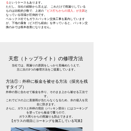
る
というケースもあります。
ただし、当社の経験から言えば、 これだけで雨漏りしている
ものは比較的少数で、上述の「
ビス打ちからの浸入」が主因
と
なっている現場が圧倒的です。
ベルックス社でもガラスパッキン交換工事を案内しています
が、下地の腐食（ビス打ち経由）を伴っていると、パッキン交
換のみでは根本改善になりません。
天窓（トップライト）の修理方法
当社では、雨漏りの原因をしっかり見極めたうえで、
主に次の3つの修理方法をご提案しています。
方法①：外枠に板金を被せる方法（採光を残
すタイプ）
外枠の形に合わせて板金を作り、そのまま上から被せる工法で
す。
これでビスの上に直接雨が当たらなくなるため、水の侵入を完
全に防ぎます。
さらに、ガラスと外枠の境目（パッキン部分）にはコーキング
を塗ってから板金で覆うので、
ガラス周りからの雨漏りも防止できます。
【ガラスの境目にコーキングを施工している写真】