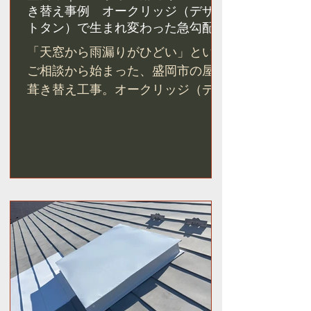
き替え事例 オークリッジ（デザー
トタン）で生まれ変わった急勾配屋
根
「天窓から雨漏りがひどい」という
ご相談から始まった、盛岡市の屋根
葺き替え工事。オークリッジ（デザ
ートタン）を採用し、天窓3箇所を
撤去。急勾配の屋根が別の家のよう
に生まれ変わった施工事例をご紹介
します。