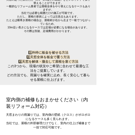
替えることができます。
一般的なリフォーム業者では屋根全体をやり替えになるケースもあり
ますが、
当社では必要な範囲だけの施工が可能です。
ただし、屋根の形状によっては注意点もあります。
たとえば横葺き屋根の場合は、屋根材が右から左まで一枚でつながっ
ているため、
10m近い長さになるケースでは足場が必要になる場合があります。
その際は別途、足場費用がかかります。
1️⃣外枠に板金を被せる方法
2️⃣天窓全体を板金で覆う方法
3️⃣天窓を解体・撤去して屋根を塞ぐ方法
この3つから、現場の状況やご希望に合わせて最適な工
法をご提案しています。
どの方法でも、雨漏りを確実に止め、長く安心して暮ら
せる屋根に仕上げます。
室内側の補修もおまかせください（内
装リフォーム対応）
天窓まわりの雨漏りでは、室内側の壁紙（クロス）がボロボロ
になるケースも多く見られます。
当社では、屋根の外部修理だけでなく、室内の仕上げ補修まで
一括で対応可能です。