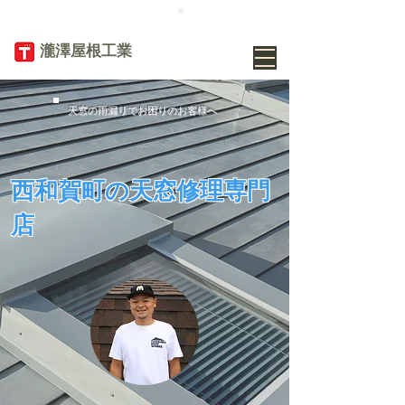
TEL
019-656-
8345
​瀧澤屋根工業
天窓の雨漏りでお困りのお客様へ
西和賀町の天窓修理専門
店