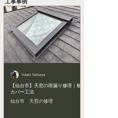
工事事例
Yutaka Takisawa
【仙台市】天窓の雨漏り修理｜板金
カバー工法
仙台市 天窓の修理