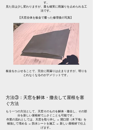
す。
見た目は少し変わりますが、最も確実に雨漏りを止められる工
法です。
【天窓全体を板金で覆った修理後の写真】
​板金をかぶせることで、完全に雨漏りは止まりますが、明りを
とれなくなるのがデメリットです。
方法③：天窓を解体・撤去して屋根を塞
ぐ方法
もう一つの方法として、天窓そのものを解体・撤去し、その部
分を新しい屋根材でふさぐことも可能です。
作業の流れとしては、天窓を取り外し → 開口部（木下地）を
補強して埋める → 防水シートを施工 → 新しい屋根材で仕上
げます。