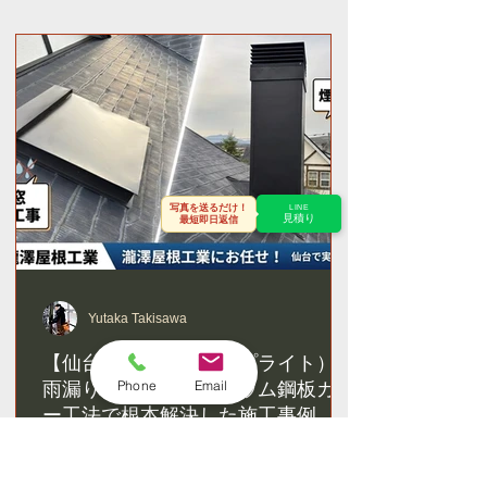
写真を送るだけ！
LINE
見積り
最短即日返信
Yutaka Takisawa
【仙台市】天窓（トップライト）の
雨漏り修理｜ガルバリウム鋼板カバ
Phone
Email
ー工法で根本解決した施工事例
仙台市 天窓の雨漏り修理 施工事
例