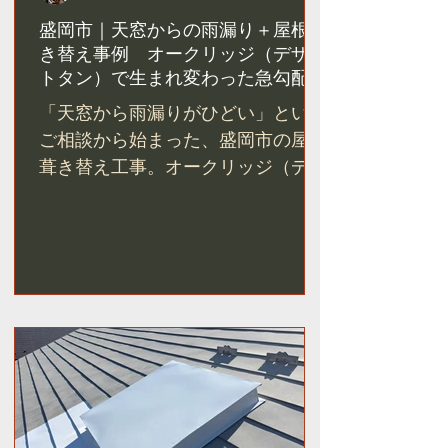
盛岡市｜天窓からの雨漏り＋屋根葺
き替え事例 オークリッジ（デザー
トタン）で生まれ変わった急勾配屋
根
「天窓から雨漏りがひどい」という
ご相談から始まった、盛岡市の屋根
葺き替え工事。オークリッジ（デザ
ートタン）を採用し、天窓3箇所を
撤去。急勾配の屋根が別の家のよう
に生まれ変わった施工事例をご紹介
します。