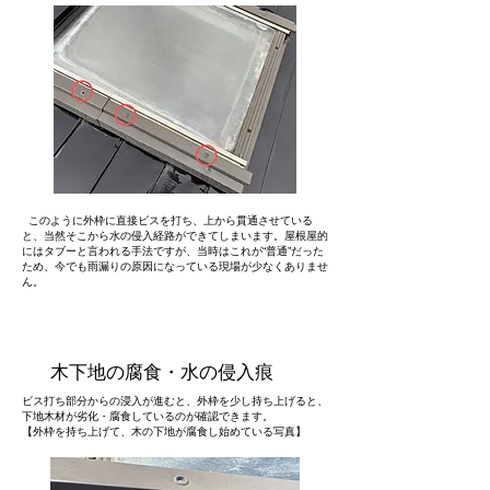
このように外枠に直接ビスを打ち、上から貫通させている
と、当然そこから水の侵入経路ができてしまいます。屋根屋的
にはタブーと言われる手法ですが、当時はこれが“普通”だった
ため、今でも雨漏りの原因になっている現場が少なくありませ
ん。
木下地の腐食・水の侵入痕
ビス打ち部分からの浸入が進むと、外枠を少し持ち上げると、
下地木材が劣化・腐食しているのが確認できます。
【外枠を持ち上げて、木の下地が腐食し始めている写真】