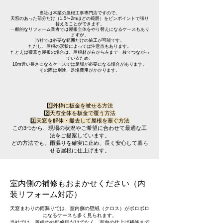
当社は本業の屋根工事専門店ですので、
天窓のあった部分だけ（1.5〜2mほどの範囲）をピンポイントで張り
替えることができます。
一般的なリフォーム業者では屋根全体をやり替えになるケースもあり
ますが、
当社では必要な範囲だけの施工が可能です。
ただし、屋根の形状によっては注意点もあります。
たとえば横葺き屋根の場合は、屋根材が右から左まで一枚でつながっ
ているため、
10m近い長さになるケースでは足場が必要になる場合があります。
その際は別途、足場費用がかかります。
1️⃣外枠に板金を被せる方法
2️⃣天窓全体を板金で覆う方法
3️⃣天窓を解体・撤去して屋根を塞ぐ方法
この3つから、現場の状況やご希望に合わせて最適な工
法をご提案しています。
どの方法でも、雨漏りを確実に止め、長く安心して暮ら
せる屋根に仕上げます。
室内側の補修もおまかせください（内
装リフォーム対応）
天窓まわりの雨漏りでは、室内側の壁紙（クロス）がボロボロ
になるケースも多く見られます。
当社では、屋根の外部修理だけでなく、室内の仕上げ補修まで