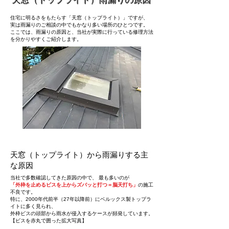
天窓（トップライト）雨漏りの原因
住宅に明るさをもたらす「天窓（トップライト）」ですが、
実は雨漏りのご相談の中でもかなり多い場所のひとつです。
ここでは、雨漏りの原因と、当社が実際に行っている修理方法
を分かりやすくご紹介します。
天窓（トップライト）から雨漏りする主
な原因
当社で多数確認してきた原因の中で、 最も多いのが
「外枠を止めるビスを上からズバッと打つ＝脳天打ち」
の施工
不良です。
特に、2000年代前半（27年以降前）にベルックス製トップラ
イトに多く見られ、
外枠ビスの頭部から雨水が侵入するケースが頻発しています。
【ビスを赤丸で囲った拡大写真】