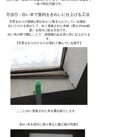
一括で対応可能です。
方法①：白い木で室内をきれいに仕上げる工法
天窓まわりの壁紙が剥がれたり黒ずんだりしている場合、
古いクロスを剥がして、白く塗装された木材（厚さ15mm程
度）を四方に貼る方法です。
白い木の枠で囲むことで、清潔感のある見た目に仕上がりま
す。
【天窓まわりのクロスが濡れて傷んでいる様子】
​ここに白い塗装された木を重ね張りします。
【白い木を四方に張り替えた施工後の写真】