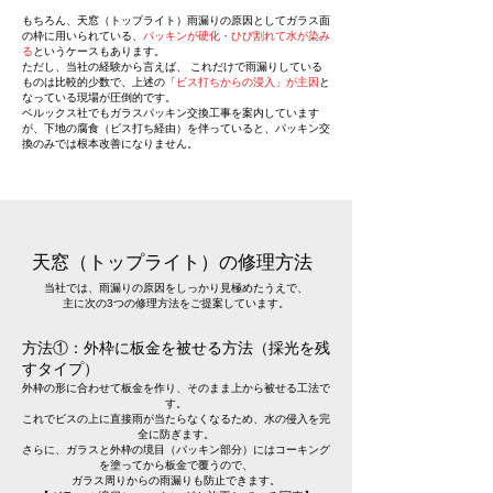
もちろん、天窓（トップライト）雨漏りの原因としてガラス面
の枠に用いられている、
パッキンが硬化・ひび割れて水が染み
る
というケースもあります。
ただし、当社の経験から言えば、 これだけで雨漏りしている
ものは比較的少数で、上述の「
ビス打ちからの浸入」が主因
と
なっている現場が圧倒的です。
ベルックス社でもガラスパッキン交換工事を案内しています
が、下地の腐食（ビス打ち経由）を伴っていると、パッキン交
換のみでは根本改善になりません。
天窓（トップライト）の修理方法
当社では、雨漏りの原因をしっかり見極めたうえで、
主に次の3つの修理方法をご提案しています。
方法①：外枠に板金を被せる方法（採光を残
すタイプ）
外枠の形に合わせて板金を作り、そのまま上から被せる工法で
す。
これでビスの上に直接雨が当たらなくなるため、水の侵入を完
全に防ぎます。
さらに、ガラスと外枠の境目（パッキン部分）にはコーキング
を塗ってから板金で覆うので、
ガラス周りからの雨漏りも防止できます。