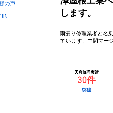
澤屋根工業
様の声
します。
 US
雨漏り修理業者と名
ています。中間マー
天窓修理実績
30件
突破