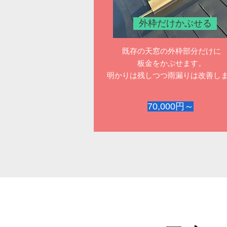
外枠だけかぶせる
既存の天窓の外枠部分だけに
板金をかぶせます。
明かりは残しつつ雨漏りは改善し
70,000円～