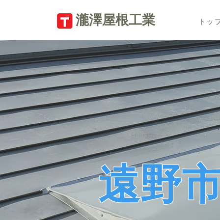
​瀧澤屋根工業
トッ
遠野