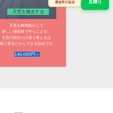
見積り
最短即日返信
天窓を撤去する
天窓を解体処分して
新しい屋根材で平らにます。
天窓の部分だけ張り替えるは
屋根工事店だからできる技術です。
140,000円～