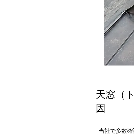
天窓（
因
当社で多数確