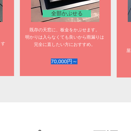
全部かぶせる
既存の天窓に、板金をかぶせます。
​明かりは入らなくても良いから雨漏りは
ます
完全に直したい方におすすめ。
​
70,000円～