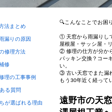
🔍こんなことでお困
方法まとめ
① 天窓から雨漏り
雨漏りの原因
屋根屋・サッシ屋・
② 修理の仕方が分か
の修理方法
パッキン交換？コー
補修
い。
③ 古い天窓でまた漏
修理の工事事例
もう30年近く経って
ある質問
遠野市の天
ちが選ばれる理由