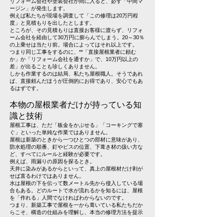
リフォーム会社や塗装会社が間に入ると、必ず「中間マ
ージン」が発生します。
例えば私たちが現場を調査して「この修理は20万円程
度」と見積もりを出したとします。
ところが、その見積もりは直接お客様に渡らず、リフォ
ーム会社を経由して30万円に膨らんでしまう。20～30％
の上乗せは当たり前。場合によってはそれ以上です。
つまり同じ工事をするのに、**「直接屋根業者に頼む
か」か「リフォーム会社を通すか」で、10万円以上の
差」が出ることも珍しくありません。
しかも作業するのは結局、私たち屋根職人。そうであれ
ば、直接頼んだほうが圧倒的にお得であり、安心でもあ
るはずです。
本物の屋根業者だけが持っている知
識と技術
屋根工事は、ただ「板金をかぶせる」「コーキングで塞
ぐ」といった単純な作業ではありません。
屋根は新築のときから一つひとつの部材に意味があり、
防水処理の順番、釘やビスの位置、下葺き材の扱い方な
ど、すべてにルールと経験が必要です。
例えば、雨漏りの原因を探るとき。
天井に染みがあるからといって、真上の屋根材だけ剥が
せば直るわけではありません。
水は屋根の下を伝って数メートル先から侵入している場
合もある。どのルートで水が流れるかを知るには、屋根
を「作れる」人間でなければわからないのです。
つまり、新築工事で屋根を一から葺いている私たちだか
らこそ、構造の仕組みを理解し、本当の修理方法を提示