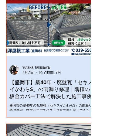
Yutaka Takisawa
7月7日
読了時間: 7分
【盛岡市】築40年・廃盤瓦「セキス
イかわらS」の雨漏り修理｜隅棟の
板金カバー工法で解決した施工事例
盛岡市の築40年の瓦屋根（セキスイかわらS）の雨漏り
修理事例。廃盤かつアスベスト含有で差し替えできない
瓦を、隅棟へのガルバリウム鋼板カバー工法で解決しま
した。瓦に手を加えず工期2日で施工。盛岡市で雨漏
り・屋根修理にお困りなら瀧澤屋根工業へ。現地調査・
お見積り無料。