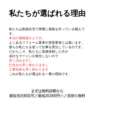
私たちが選ばれる理由
私たちは新築住宅で実際に屋根を作っている職人で
す。
本当の屋根屋さんです
。
よくあるリフォーム業者や塗装業者とは違います。​
彼らが私たちを使って仕事を受注しているのです。
だからこそ、私たちに直接依頼した方が
余計なマージンが発生しないので
安く済みますし
打合せの早く終わりますし
工事自体も早く終わります
​これが私たちが選ばれる一番の理由です。
まずは無料診断から
最短当日対応可／最低20,000円～／見積り無料
24時間受付け メール問い合わせ
電話 0196568345