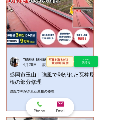
Yutaka Takisawa
写真を送るだけ！
LINE
見積り
最短即日返信
4月28日
読了時間: 5分
盛岡市玉山｜強風で剥がれた瓦棒屋
根の部分修理
強風で剥がされた屋根の修理
Phone
Email