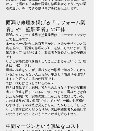
からこそ語れる「本物の雨漏り修理業者とそうでない業
者の違い」を、できる限りリアルにお伝えします。
雨漏り修理を掲げる「リフォーム業
者」や「塗装業者」の正体
最近のリフォーム業界や塗装業界は、マーケティングが
とても上手です。
ホームページ制作に数百万円かけ、立派なデザインと写
真を並べ、「雨漏り修理のプロ」を演出しています。営
業スタッフも話がうまく、相談者を安心させるのが得意
です。
しかし実際に屋根を施工したことがあるかといえば、答
えは「NO」です。
屋根の構造を知らず、屋根がどの順番で組み立てられて
いるかもわからない人たちが、平然と「雨漏り修理でき
ます」と言っているのが現実です。
では、彼らはどうしているのか？
答えは簡単です。結局、私たちのような「本物の屋根業
者」に仕事を回しているのです。つまり、看板だけは自
分たちが掲げて、実際の施工は私たちに依頼している。
これは業界の“裏の常識”です。ですが、一般のお客様か
らすれば、その構造は見えません。だからこそ「しっか
りした業者に頼んだつもりが、実は中間業者を経由して
いただけだった」というケースが後を絶ちません。
中間マージンという無駄なコスト