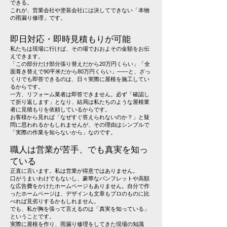
できる。
これが、営業会社や塗装会社には決してできない「本物
の雨漏り修理」です。
即日対応・即時見積もりが可能
私たちは現場に行けば、その場でおおよその金額をお伝
えできます。
「この部分だけ部分張り替えだから20万円くらい」「全
面葺き替えで90平米だから80万円くらい」――と、ざっ
くりでも即答できるのは、日々実際に屋根を施工してい
るからです。
一方、リフォーム業者は即答できません。必ず「確認し
て折り返します」となり、結局は私たちのような屋根業
者に見積もりを依頼しているからです。
お客様から見れば「なぜすぐ答えられないのか？」と疑
問に思われるかもしれませんが、その理由はシンプルで
「実際の作業を知らないから」なのです。
職人は営業が苦手、でも真実を知っ
ている
正直に言います。私は営業が得意ではありません。
口がうまいわけでもないし、豪華なパンフレットや高額
な広告費をかけたホームページもありません。自分で作
ったホームページは、デザインも文章もプロのものに比
べれば見劣りするかもしれません。
でも、私が胸を張って言えるのは「真実を知っている」
ということです。
実際に屋根を作り、雨漏り修理をしてきた現場の知識