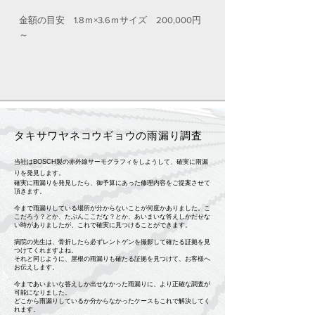
金額の目安 1.8ｍ×3.6ｍサイズ 200,000円
～
タキサワヤネコウギョウの雨漏り調査
当社はBOSCH製の赤外線サーモグラフィをしようして、確実に雨漏
りを発見します。
確実に雨漏りを発見したら、御予算にあった修理内容をご提案させて
頂きます。
今まで雨漏りしている場所が分からないことが何度かありました。こ
こだろう？とか、たぶんここだな？とか、あいまいな答えしかだせな
い時がありましたが、これで確実に見つけることができます。
病院の先生は、骨折したら必ずレントゲンを撮影して確たる証拠を見
つけてくれますよね。
それと同じように、屋根の雨漏りも確たる証拠を見つけて、お客様へ
お伝えします。
今まであいまいな答えしか出せなかった雨漏りに、より正確な調査が
可能になりました。
​どこから雨漏りしているか分からなかったケースもこれで解決してく
れます。