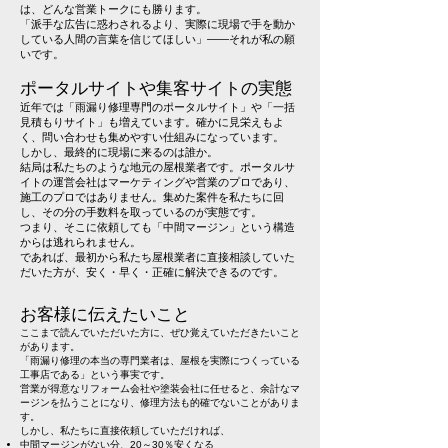
は、どんな営業トークにも勝ります。
「派手な広告に惑わされるより、実際に現場で手を動か
している人間の言葉を信じてほしい」――それが私の願
いです。
ポータルサイトや集客サイトの実態
近年では「雨漏り修理専門のポータルサイト」や「一括
見積もりサイト」も増えています。確かに見栄えもよ
く、問い合わせも集めやすい仕組みになっています。
しかし、最終的に現場に来るのは誰か。
結局は私たちのような地元の屋根業者です。ポータルサ
イトの運営会社はマーケティングや営業のプロであり、
施工のプロではありません。集めた案件を私たちに回
し、その分の手数料を取っているのが実態です。
つまり、そこに依頼しても「中間マージン」という構造
からは逃れられません。
であれば、最初から私たち屋根業者に直接相談していた
だいた方が、安く・早く・正確に解決できるのです。
お客様に伝えたいこと
ここまで読んでいただいた方に、ぜひ覚えていただきたいこと
があります。
「雨漏り修理の本当の専門業者は、屋根を実際につくっている
工事店である」という事実です。
営業が得意なリフォーム会社や塗装会社に任せると、余計なマ
ージンを払うことになり、修理方法も的確でないことがありま
す。
しかし、私たちに直接依頼していただければ、
中間マージンがない分、20～30％安くなる