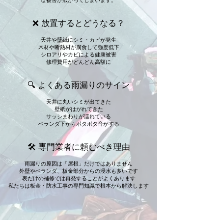
な被害が広がってしまいます。
❌ 放置するとどうなる？
天井や壁紙にシミ・カビが発生
木材や断熱材が腐食して強度低下
シロアリやカビによる健康被害
修理費用がどんどん高額に
🔍 よくある雨漏りのサイン
天井に丸いシミが出てきた
壁紙がはがれてきた
サッシまわりが濡れている
ベランダ下からポタポタ音がする
🛠 専門業者に頼むべき理由
雨漏りの原因は「屋根」だけではありません
外壁やベランダ、板金部分からの浸水も多いです
表だけの補修では再発することがよくあります
私たちは板金・防水工事の専門知識で根本から解決します