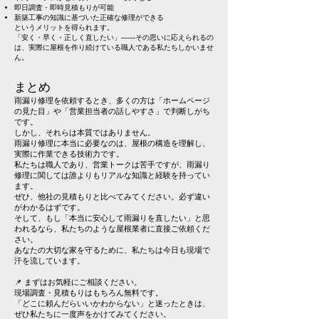
即日調査・即時見積もりが可能
新築工事の知識に基づいた正確な修理ができる
というメリットを得られます。
「安く・早く・正しく直したい」――その思いに応えられるの
は、実際に屋根を作り続けている職人である私たちしかいませ
ん。
まとめ
雨漏り修理を依頼するとき、多くの方は「ホームページ
の見た目」や「営業担当者の話しやすさ」で判断しがち
です。
しかし、それらは本質ではありません。
雨漏り修理に本当に必要なのは、屋根の構造を理解し、
実際に作業できる技術力です。
私たちは職人であり、営業トークは苦手ですが、雨漏り
修理に関しては誰よりもリアルな知識と経験を持ってい
ます。
ぜひ、他社の見積もりと比べてみてください。必ず違い
がわかるはずです。
そして、もし「本当に安心して雨漏りを直したい」と思
われるなら、私たちのような屋根業者に直接ご依頼くだ
さい。
あなたの大切な家を守るために、私たちは今日も現場で
汗を流しています。
📌 まずはお気軽にご相談ください。
現場調査・見積もりはもちろん無料です。
「どこに頼んだらいいかわからない」と迷ったときは、
ぜひ私たちに一度声をかけてみてください。