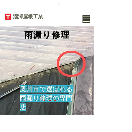
TEL
019-656-
8345
​瀧澤屋根工業
雨漏り修理
奥州市で選ばれる
雨漏り修理の専門
店