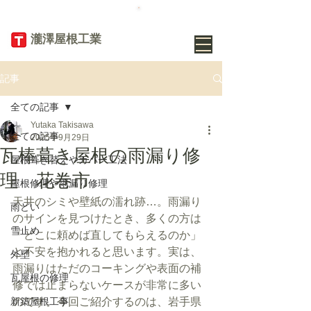
TEL
019-656-
8345
​瀧澤屋根工業
記事
全ての記事
Yutaka Takisawa
全ての記事
2025年9月29日
瓦棒葺き屋根の雨漏り修
屋根葺き替えやカバー工法
理 花巻市
屋根修理や雨漏り修理
天井のシミや壁紙の濡れ跡…。雨漏り
雨どい
のサインを見つけたとき、多くの方は
雪止め
「どこに頼めば直してもらえるのか」
と不安を抱かれると思います。実は、
外壁
雨漏りはただのコーキングや表面の補
瓦屋根の修理
修では止まらないケースが非常に多い
新築屋根工事
のです。今回ご紹介するのは、岩手県