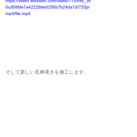
https://video.wixstatic.com/video/77099d_36
0cd586fe7a42228de0295b7b24da7d/720p/
mp4/file.mp4
そして新しい瓦棒葺きを施工します。