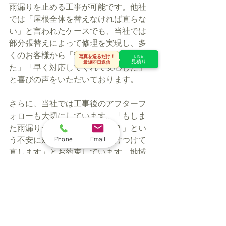
雨漏りを止める工事が可能です。他社
では「屋根全体を替えなければ直らな
い」と言われたケースでも、当社では
部分張替えによって修理を実現し、多
くのお客様から「安く済んでよかっ
写真を送るだけ！
LINE
見積り
最短即日返信
た」「早く対応してくれて安心した」
と喜びの声をいただいております。
さらに、当社では工事後のアフターフ
ォローも大切にしています。「もしま
た雨漏りが出たらどうするの？」とい
Phone
Email
う不安に対しても、「必ず駆けつけて
直します」とお約束しています。地域
に根ざした工事店だからこそ、責任を
持って長くお付き合いできるのです。
屋根工事は決して安い買い物ではあり
ません。しかし、だからこそ「本当に
信頼できる業者に頼むこと」が何より
も大切です。私たちは瓦棒葺き屋根の