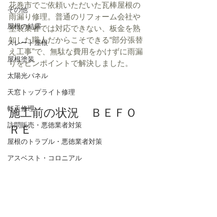
花巻市でご依頼いただいた瓦棒屋根の
その他
雨漏り修理。普通のリフォーム会社や
屋根の結露
塗装業者では対応できない、板金を熟
知した職人だからこそできる“部分張替
スレート屋根
え工事”で、無駄な費用をかけずに雨漏
屋根塗装
りをピンポイントで解決しました。
太陽光パネル
天窓トップライト修理
軒天修理
施工前の状況　ＢＥＦＯ
訪問販売・悪徳業者対策
ＲＥ
屋根のトラブル・悪徳業者対策
アスベスト・コロニアル