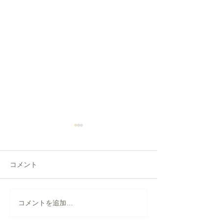
コメント
【盛岡市】横葺き屋根の
【仙台市】天窓
コメントを追加…
葺き替え工事｜錆びたト
修理｜板金カバ