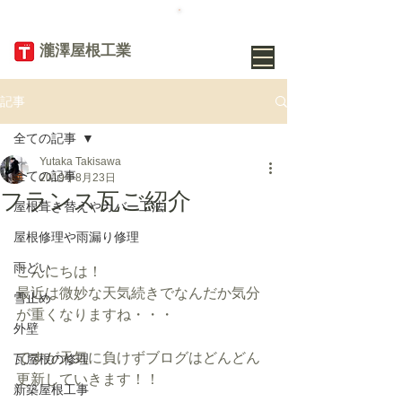
TEL
019-656-
8345
​瀧澤屋根工業
記事
全ての記事
Yutaka Takisawa
全ての記事
2019年8月23日
フランス瓦ご紹介
屋根葺き替えやカバー工法
屋根修理や雨漏り修理
雨どい
こんにちは！
最近は微妙な天気続きでなんだか気分
雪止め
が重くなりますね・・・
外壁
ですが天気に負けずブログはどんどん
瓦屋根の修理
更新していきます！！
新築屋根工事