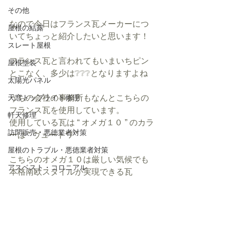
その他
なので今日はフランス瓦メーカーにつ
屋根の結露
いてちょっと紹介したいと思います！
スレート屋根
フランス瓦と言われてもいまいちピン
屋根塗装
とこなく、多少は❔❔❔となりますよね
太陽光パネル
天窓トップライト修理
うちの会社の事務所もなんとこちらの
フランス瓦を使用しています。
軒天修理
使用している瓦は “ オメガ１０ ” のカラ
訪問販売・悪徳業者対策
ーは “ ヴュートワ ” 
屋根のトラブル・悪徳業者対策
こちらのオメガ１０は厳しい気候でも
アスベスト・コロニアル
本格南欧スタイルが実現できる瓦