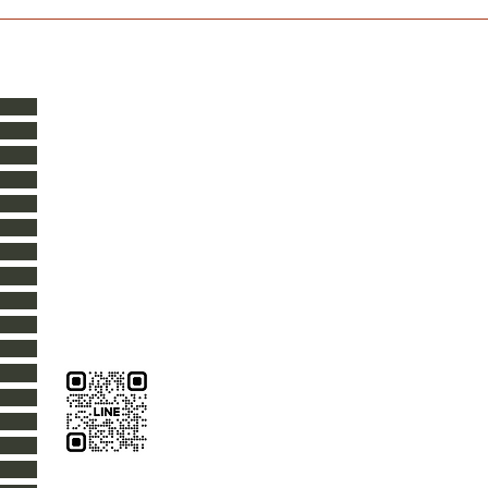
「セキスイか
【盛岡市】横葺き屋根の葺き替え
の板金カバ
錆びたトタン屋根を「月星セリオ
瀧澤屋根工業
​ タキサワヤネコウギョウ
SGL」へ
〒020-0832 岩手県盛岡市東見前9-10
TAKISAWA ROOF WORKS
9-10 Higashimirumae, Morioka City,Iwate,Japan
TEL 019-656-8345
works@takisawaroof.com
https://www.takisawaroof.com