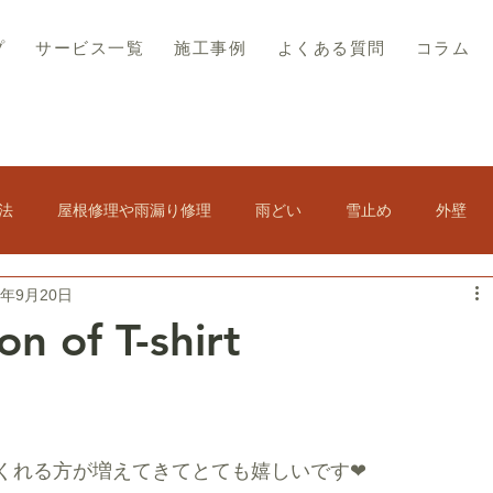
プ
サービス一覧
施工事例
よくある質問
コラム
法
屋根修理や雨漏り修理
雨どい
雪止め
外壁
9年9月20日
その他
屋根の結露
スレート屋根
屋根塗装
on of T-shirt
ト修理
軒天修理
訪問販売・悪徳業者対策
くれる方が増えてきてとても嬉しいです❤
アスベスト・コロニアル