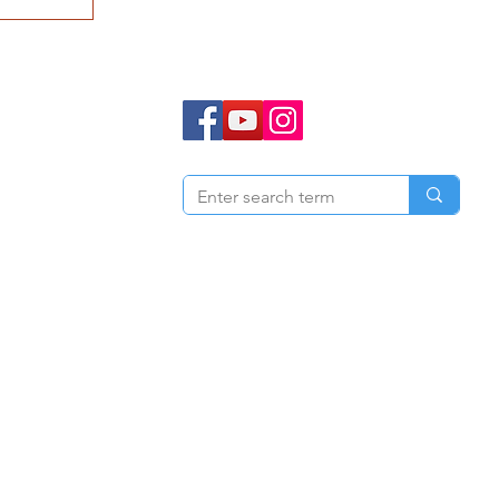
工事｜
ス