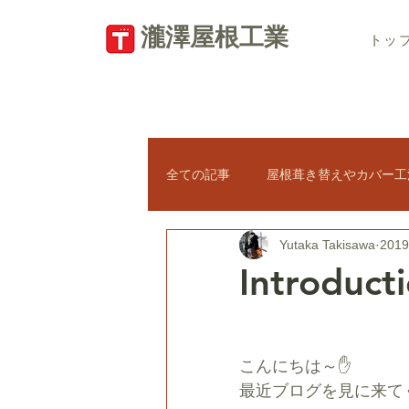
​瀧澤屋根工業
トッ
全ての記事
屋根葺き替えやカバー工
Yutaka Takisawa
201
瓦屋根の修理
新築屋根工事
Introducti
太陽光パネル
天窓トップライ
こんにちは～✋　
最近ブログを見に来て
屋根のトラブル・悪徳業者対策