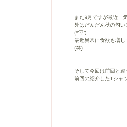
まだ9月ですが最近一
外はだんだん秋の匂い
(*'▽')
最近異常に食欲も増し
(笑)
そして今回は前回と違
前回の紹介したTシャ