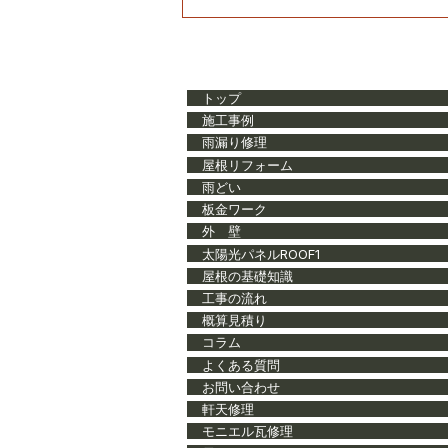
【盛岡市】築40年・廃盤瓦
わらS」の雨漏り修理｜隅棟
トップ
ー工法で解決した施工事例
施工事例
雨漏り修理
屋根リフォーム
雨どい
板金ワーク
外 壁
太陽光パネルROOF1
屋根の基礎知識
工事の流れ
概算見積り
コラム
よくある質問
お問い合わせ
軒天修理
モニエル瓦修理