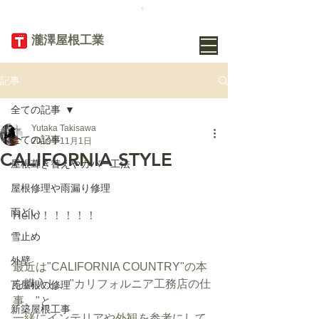
TEL
019-656-
8345
​瀧澤屋根工業
記事
全ての記事
Yutaka Takisawa
全ての記事
2019年11月1日
CALIFORNIA STYLE
屋根葺き替えやカバー工法
屋根修理や雨漏り修理
雨どい
Hello！！！！！
雪止め
外壁
最近は"CALIFORNIA COUNTRY"の本
を購入し、"カリフォルニア工務店の仕
瓦屋根の修理
事。"と
新築屋根工事
一緒にインテリアや外観を参考にして