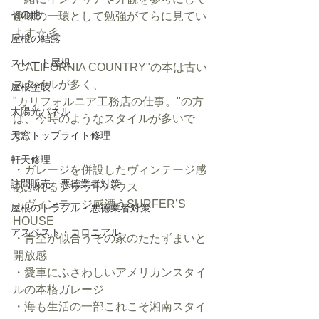
その他
趣味の一環として勉強がてらに見てい
ます☆彡
屋根の結露
スレート屋根
"CALIFORNIA COUNTRY"の本は古い
スタイルが多く、
屋根塗装
"カリフォルニア工務店の仕事。"の方
太陽光パネル
は、今時のようなスタイルが多いで
天窓トップライト修理
す。
軒天修理
・ガレージを併設したヴィンテージ感
訪問販売・悪徳業者対策
あふれるフラットハウス
・ヴィンテージ感漂うSURFER’S 
屋根のトラブル・悪徳業者対策
HOUSE
アスベスト・コロニアル
・青空が似合うその家のたたずまいと
開放感
・愛車にふさわしいアメリカンスタイ
ルの本格ガレージ
・海も生活の一部これこそ湘南スタイ