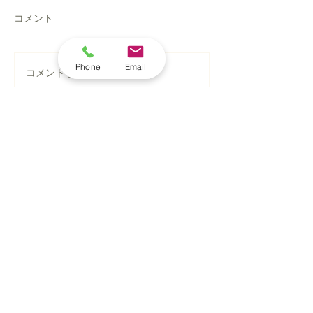
コメント
Phone
Email
【盛岡市】横葺き屋根の
【仙台市】天窓
コメントを追加…
葺き替え工事｜錆びたト
修理｜板金カバ
タン屋根を「月星セリオ
スSGL」へ
2026年7月
（1）
1件の記事
2026年6月
（7）
7件の記事
2026年5月
（3）
3件の記事
2026年4月
（3）
3件の記事
2026年3月
（5）
5件の記事
2026年2月
（3）
3件の記事
2025年9月
（4）
4件の記事
2025年7月
（1）
1件の記事
2025年5月
（1）
1件の記事
2025年4月
（1）
1件の記事
2025年3月
（1）
1件の記事
2025年2月
（1）
1件の記事