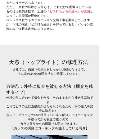
る
というケースもあります。
ただし、当社の経験から言えば、 これだけで雨漏りしている
ものは比較的少数で、上述の「
ビス打ちからの浸入」が主因
と
なっている現場が圧倒的です。
ベルックス社でもガラスパッキン交換工事を案内しています
が、下地の腐食（ビス打ち経由）を伴っていると、パッキン交
換のみでは根本改善になりません。
天窓（トップライト）の修理方法
当社では、雨漏りの原因をしっかり見極めたうえで、
主に次の3つの修理方法をご提案しています。
方法①：外枠に板金を被せる方法（採光を残
すタイプ）
外枠の形に合わせて板金を作り、そのまま上から被せる工法で
す。
これでビスの上に直接雨が当たらなくなるため、水の侵入を完
全に防ぎます。
さらに、ガラスと外枠の境目（パッキン部分）にはコーキング
を塗ってから板金で覆うので、
ガラス周りからの雨漏りも防止できます。
【ガラスの境目にコーキングを施工している写真】