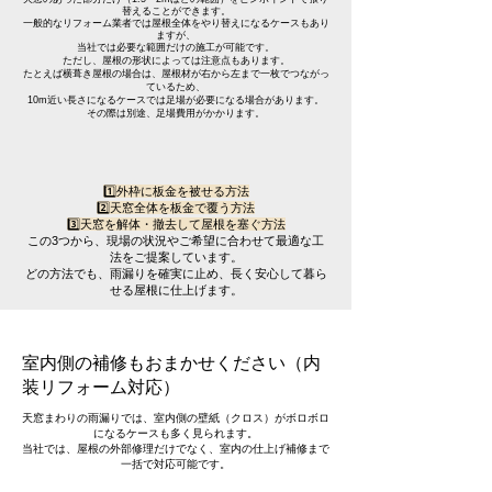
替えることができます。
一般的なリフォーム業者では屋根全体をやり替えになるケースもあり
ますが、
当社では必要な範囲だけの施工が可能です。
ただし、屋根の形状によっては注意点もあります。
たとえば横葺き屋根の場合は、屋根材が右から左まで一枚でつながっ
ているため、
10m近い長さになるケースでは足場が必要になる場合があります。
その際は別途、足場費用がかかります。
1️⃣外枠に板金を被せる方法
2️⃣天窓全体を板金で覆う方法
3️⃣天窓を解体・撤去して屋根を塞ぐ方法
この3つから、現場の状況やご希望に合わせて最適な工
法をご提案しています。
どの方法でも、雨漏りを確実に止め、長く安心して暮ら
せる屋根に仕上げます。
室内側の補修もおまかせください（内
装リフォーム対応）
天窓まわりの雨漏りでは、室内側の壁紙（クロス）がボロボロ
になるケースも多く見られます。
当社では、屋根の外部修理だけでなく、室内の仕上げ補修まで
一括で対応可能です。