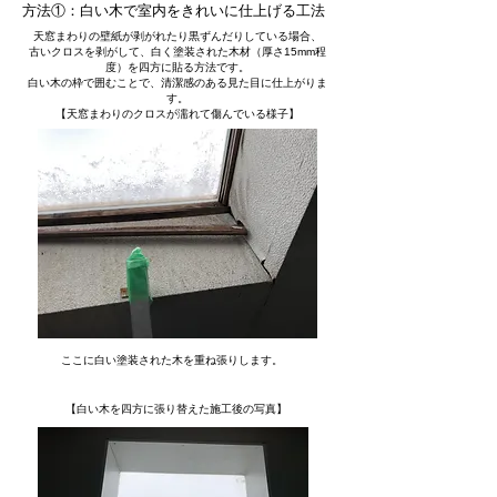
方法①：白い木で室内をきれいに仕上げる工法
天窓まわりの壁紙が剥がれたり黒ずんだりしている場合、
古いクロスを剥がして、白く塗装された木材（厚さ15mm程
度）を四方に貼る方法です。
白い木の枠で囲むことで、清潔感のある見た目に仕上がりま
す。
【天窓まわりのクロスが濡れて傷んでいる様子】
​ここに白い塗装された木を重ね張りします。
【白い木を四方に張り替えた施工後の写真】