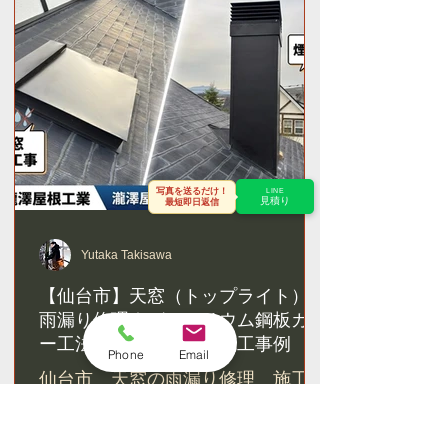
写真を送るだけ！
LINE
見積り
最短即日返信
Yutaka Takisawa
【仙台市】天窓（トップライト）の
雨漏り修理｜ガルバリウム鋼板カバ
ー工法で根本解決した施工事例
Phone
Email
仙台市 天窓の雨漏り修理 施工事
例