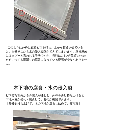
このように外枠に直接ビスを打ち、上から貫通させている
と、当然そこから水の侵入経路ができてしまいます。屋根屋的
にはタブーと言われる手法ですが、当時はこれが“普通”だった
ため、今でも雨漏りの原因になっている現場が少なくありませ
ん。
木下地の腐食・水の侵入痕
ビス打ち部分からの浸入が進むと、外枠を少し持ち上げると、
下地木材が劣化・腐食しているのが確認できます。
【外枠を持ち上げて、木の下地が腐食し始めている写真】