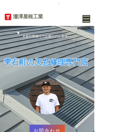
TEL
019-656-
8345
​瀧澤屋根工業
天窓の雨漏りでお困りのお客様へ
雫石町の天窓修理専門店
お問合わせ