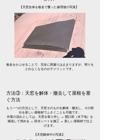
【天窓全体を板金で覆った修理後の写真】
​板金をかぶせることで、完全に雨漏りは止まりますが、明りを
とれなくなるのがデメリットです。
方法③：天窓を解体・撤去して屋根を塞
ぐ方法
もう一つの方法として、天窓そのものを解体・撤去し、その部
分を新しい屋根材でふさぐことも可能です。
作業の流れとしては、天窓を取り外し → 開口部（木下地）を
補強して埋める → 防水シートを施工 → 新しい屋根材で仕上
げます。
【天窓解体中の写真】