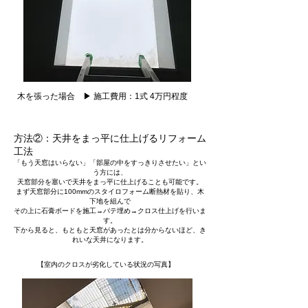
木を張った場合 ▶ 施工費用：1式 4万円程度
方法②：天井をまっ平に仕上げるリフォーム
工法
「もう天窓はいらない」「部屋の中をすっきりさせたい」とい
う方には、
天窓部分を塞いで天井をまっ平に仕上げることも可能です。
まず天窓部分に100mmのスタイロフォーム断熱材を貼り、木
下地を組んで
その上に石膏ボードを施工→パテ埋め→クロス仕上げを行いま
す。
下から見ると、もともと天窓があったとは分からないほど、き
れいな天井になります。
【室内のクロスが劣化している状況の写真】