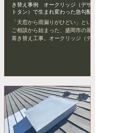
き替え事例 オークリッジ（デザー
トタン）で生まれ変わった急勾配屋
根
「天窓から雨漏りがひどい」という
ご相談から始まった、盛岡市の屋根
葺き替え工事。オークリッジ（デザ
ートタン）を採用し、天窓3箇所を
撤去。急勾配の屋根が別の家のよう
に生まれ変わった施工事例をご紹介
します。