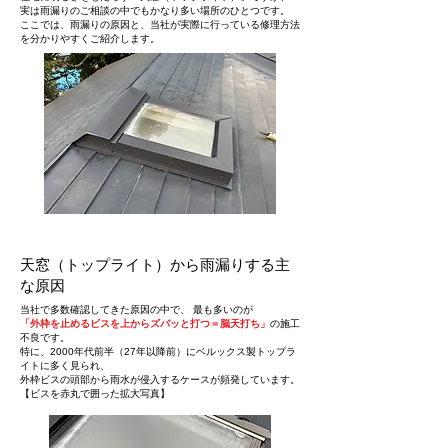
実は雨漏りのご相談の中でもかなり多い場所のひとつです。
ここでは、雨漏りの原因と、当社が実際に行っている修理方法
を分かりやすくご紹介します。
天窓（トップライト）から雨漏りする主
な原因
当社で多数確認してきた原因の中で、 最も多いのが
「外枠を止めるビスを上からズバッと打つ＝脳天打ち」
の施工
不良です。
特に、2000年代前半（27年以降前）にベルックス製トップラ
イトに多く見られ、
外枠ビスの頭部から雨水が侵入するケースが頻発しています。
【ビスを赤丸で囲った拡大写真】