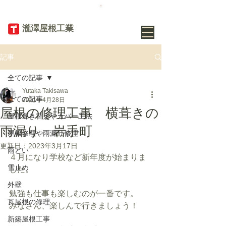
TEL
019-656-
8345
​瀧澤屋根工業
記事
全ての記事
Yutaka Takisawa
全ての記事
2021年4月28日
屋根の修理工事 横葺きの
屋根葺き替えやカバー工法
雨漏り 岩手町
屋根修理や雨漏り修理
更新日：
2023年3月17日
雨どい
４月になり学校など新年度が始まりま
雪止め
した。
外壁
勉強も仕事も楽しむのが一番です。
瓦屋根の修理
みなさん、楽しんで行きましょう！
新築屋根工事