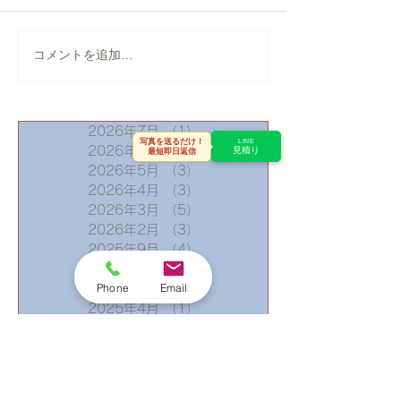
【仙台市】天窓のガラス
盛岡市玉山｜強
コメントを追加…
割れ＋雨漏り修理｜板金
れた瓦棒屋根の
カバー工法でしっかり塞
いだ施工事例
2026年7月
（1）
1件の記事
写真を送るだけ！
LINE
2026年6月
（7）
7件の記事
見積り
最短即日返信
2026年5月
（3）
3件の記事
2026年4月
（3）
3件の記事
2026年3月
（5）
5件の記事
2026年2月
（3）
3件の記事
2025年9月
（4）
4件の記事
2025年7月
（1）
1件の記事
Phone
Email
2025年5月
（1）
1件の記事
2025年4月
（1）
1件の記事
2025年3月
（1）
1件の記事
2025年2月
（1）
1件の記事
2025年1月
（4）
4件の記事
2024年9月
（2）
2件の記事