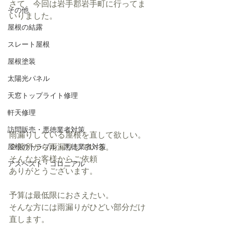
さて、今回は岩手郡岩手町に行ってま
その他
いりました。
屋根の結露
スレート屋根
屋根塗装
太陽光パネル
天窓トップライト修理
軒天修理
訪問販売・悪徳業者対策
雨漏りしている屋根を直して欲しい。
２箇所から雨漏りしている。
屋根のトラブル・悪徳業者対策
そんなお客様からご依頼
アスベスト・コロニアル
ありがとうございます。
予算は最低限におさえたい。
そんな方には雨漏りがひどい部分だけ
直します。