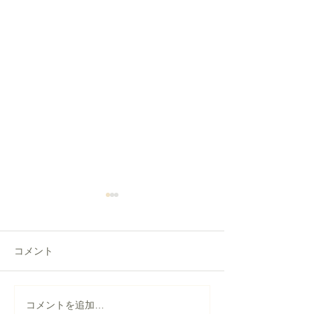
コメント
【盛岡市 屋根塗装・雨ど
雪止め取付けと
コメントを追加…