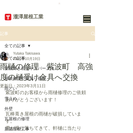
TEL
019-656-
8345
​瀧澤屋根工業
記事
全ての記事
Yutaka Takisawa
全ての記事
2021年10月19日
雨樋の修理 紫波町 高強
屋根葺き替えやカバー工法
度の樋受け金具へ交換
屋根修理や雨漏り修理
更新日：
2023年3月11日
雨どい
紫波町のお客様から雨樋修理のご依頼
雪止め
ありがとうございます！
外壁
瓦棒葺き屋根の雨樋が破損していま
瓦屋根の修理
す。
雪が滑り落ちてきて、軒樋に当たり
新築屋根工事